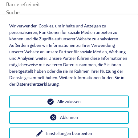
Barrierefreiheit
Suche
Sitemap
Wir verwenden Cookies, um Inhalte und Anzeigen zu
Impressum
personalisieren, Funktionen für soziale Medien anbieten zu
Datenschutzerklärung
können und die Zugriffe auf unserer Website zu analysieren.
Barrierefreiheitserklärung
Außerdem geben wir Informationen zu Ihrer Verwendung
unserer Website an unsere Partner für soziale Medien, Werbung
Leichte Sprache
und Analysen weiter. Unsere Partner führen diese Informationen
Widerrufsbelehrung
möglicherweise mit weiteren Daten zusammen, die Sie ihnen
Vertrag widerrufen
bereitgestellt haben oder die sie im Rahmen Ihrer Nutzung der
AGB
Dienste gesammelt haben. Weitere Informationen finden Sie in
Benutzungsordnung
der
Datenschutzerklärung
.
Alle zulassen
© 2026 Fränkisches Freilandmuseum - Bad Windsheim | Bezirk
Ablehnen
Mittelfranken. Alle Rechte vorbehalten.
Einstellungen bearbeiten
Heute im Museum
Öffnungszeiten & Eintrittspreise
Anfahrt
In