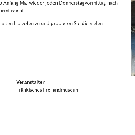
TSCHRIFTEN
ab Anfang Mai wieder jeden Donnerstagvormittag nach
Freilandmuseums
rrat reicht
Sammeln, bewahren, fors
Museum im Museum
vermitteln
lten Holzofen zu und probieren Sie die vielen
HIER KLICKEN
HIER KOMMEN SIE ZUM INT
MEHR ÜBER UNSERE TÄTIGK
Veranstalter
Fränkisches Freilandmuseum