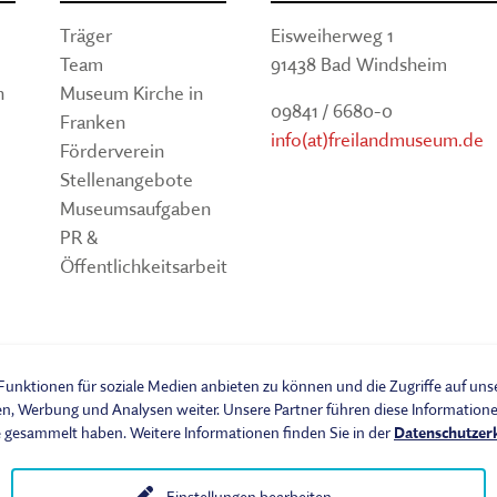
Träger
Eisweiherweg 1
Team
91438 Bad Windsheim
n
Museum Kirche in
09841 / 6680-0
Franken
info(at)freilandmuseum.de
Förderverein
Stellenangebote
Museumsaufgaben
PR &
Öffentlichkeitsarbeit
um
unktionen für soziale Medien anbieten zu können und die Zugriffe auf un
en, Werbung und Analysen weiter. Unsere Partner führen diese Informatio
e gesammelt haben. Weitere Informationen finden Sie in der
Datenschutzer