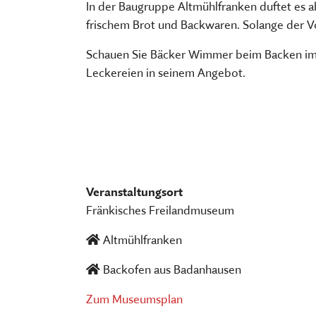
FÜHRUNGEN UND MEHR
PUBLIKATIONEN, BÜCHER & ZEI
PR & ÖFFENTLICHKEITSARBEIT
In der Baugruppe Altmühlfranken duftet es 
frischem Brot und Backwaren. Solange der Vo
ESSEN, TRINKEN & EINKAUFEN
STORCHENNEST
Schauen Sie Bäcker Wimmer beim Backen im a
Leckereien in seinem Angebot.
Veranstaltungsort
Fränkisches Freilandmuseum
Altmühlfranken
Backofen aus Badanhausen
Zum Museumsplan