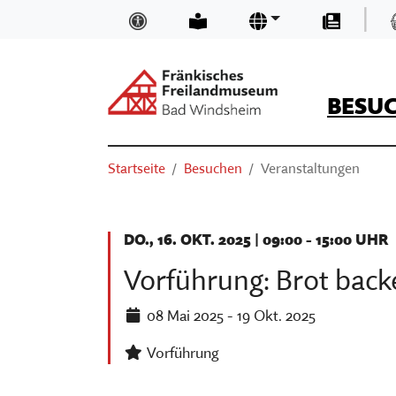
Zum Hauptinhalt springen
|
Inklusion und Barrierefreiheit
Leichte Sprache
Sprachen
Presse
BESU
Suchen
Sie sind hier:
Startseite
Besuchen
Veranstaltungen
ÖFFNUNGSZEITEN & EINTRITTSP
NEUIGKEITEN UND BLOGS
TRÄGER
SUCHEN
ANFAHRT
MUSEUMSKAUFLADEN
TEAM
DO., 16. OKT. 2025
|
09:00 - 15:00 UHR
BASIS-INFOS
MUSEUM DIGITAL
MUSEUM KIRCHE IN FRANKEN
Vorführung: Brot back
ORIENTIEREN IM MUSEUM
KURSE
FÖRDERVEREIN
08 Mai 2025
- 19 Okt. 2025
(CURRENT)
VERANSTALTUNGEN
VORTRÄGE
STELLENANGEBOTE
Vorführung
AUSSTELLUNGEN
THEATER, KINO & KONZERTE
MUSEUMSAUFGABEN