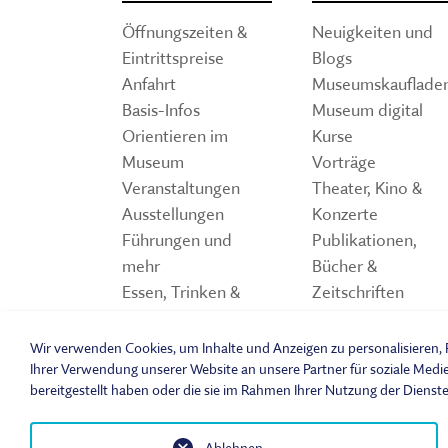
Öffnungszeiten &
Neuigkeiten und
Eintrittspreise
Blogs
Anfahrt
Museumskauflade
Basis-Infos
Museum digital
Orientieren im
Kurse
Museum
Vorträge
Veranstaltungen
Theater, Kino &
Ausstellungen
Konzerte
Führungen und
Publikationen,
mehr
Bücher &
Essen, Trinken &
Zeitschriften
Einkaufen
Storchennest
Spiele und Quiz z
Wir verwenden Cookies, um Inhalte und Anzeigen zu personalisieren, F
Freilandmuseum
Ihrer Verwendung unserer Website an unsere Partner für soziale Medi
bereitgestellt haben oder die sie im Rahmen Ihrer Nutzung der Dienst