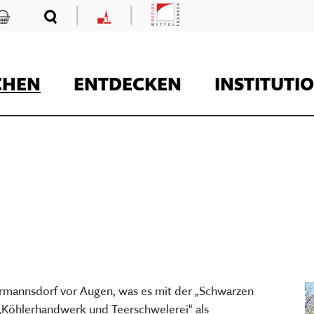
|
|
Mittelfranken
Kaufladen
Suche
MKF
CHEN
ENTDECKEN
INSTITUTI
REISE
Kaufladen
ermannsdorf vor Augen, was es mit der „Schwarzen
Museumsaufgaben
Museum Kirche in F
Der Onlineshop des
t „Köhlerhandwerk und Teerschwelerei“ als