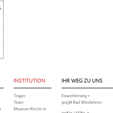
G
e
INSTITUTION
IHR WEG ZU UNS
Träger
Eisweiherweg 1
Team
91438 Bad Windsheim
n
Museum Kirche in
09841 / 6680-0