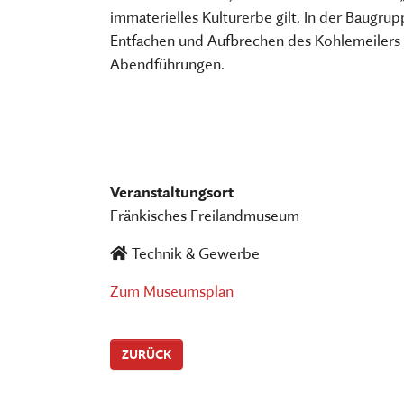
FÜHRUNGEN UND MEHR
PUBLIKATIONEN, BÜCHER & ZEI
PR & ÖFFENTLICHKEITSARBEIT
immaterielles Kulturerbe gilt. In der Baugr
Entfachen und Aufbrechen des Kohlemeilers
ESSEN, TRINKEN & EINKAUFEN
STORCHENNEST
Abendführungen.
Veranstaltungsort
Fränkisches Freilandmuseum
Technik & Gewerbe
Zum Museumsplan
ZURÜCK