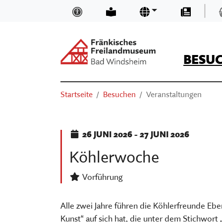
Zum Hauptinhalt springen
|
Inklusion und Barrierefreiheit
Leichte Sprache
Sprachen
Presse
BESU
Suchen
Sie sind hier:
Startseite
Besuchen
Veranstaltungen
ÖFFNUNGSZEITEN & EINTRITTSP
NEUIGKEITEN UND BLOGS
TRÄGER
SUCHEN
ANFAHRT
MUSEUMSKAUFLADEN
TEAM
26
JUNI 2026
-
27
JUNI 2026
BASIS-INFOS
MUSEUM DIGITAL
MUSEUM KIRCHE IN FRANKEN
Köhlerwoche
ORIENTIEREN IM MUSEUM
KURSE
FÖRDERVEREIN
Vorführung
(CURRENT)
VERANSTALTUNGEN
VORTRÄGE
STELLENANGEBOTE
AUSSTELLUNGEN
THEATER, KINO & KONZERTE
MUSEUMSAUFGABEN
Alle zwei Jahre führen die Köhlerfreunde Eb
Kunst“ auf sich hat, die unter dem Stichwor