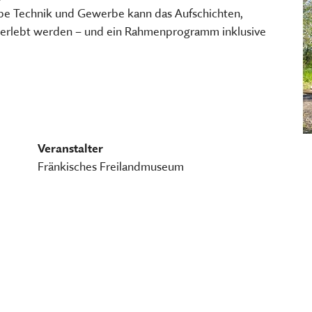
TSCHRIFTEN
Freilandmuseums
uppe Technik und Gewerbe kann das Aufschichten,
Sammeln, bewahren, fors
 erlebt werden – und ein Rahmenprogramm inklusive
Museum im Museum
vermitteln
HIER KLICKEN
HIER KOMMEN SIE ZUM INT
MEHR ÜBER UNSERE TÄTIGK
Veranstalter
Fränkisches Freilandmuseum