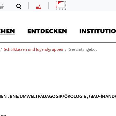
|
|
Mittelfranken
Kaufladen
Suche
MKF
CHEN
ENTDECKEN
INSTITUTI
Schulklassen und Jugendgruppen
Gesamtangebot
REISE
NEN
,
BNE/UMWELTPÄDAGOGIK/ÖKOLOGIE
,
(BAU-)HAN
Kaufladen
Museumsaufgaben
Museum Kirche in F
Der Onlineshop des
rs