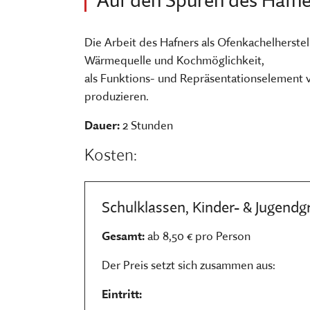
FÜHRUNGEN UND MEHR
PUBLIKATIONEN, BÜCHER & ZEI
PR & ÖFFENTLICHKEITSARBEIT
ESSEN, TRINKEN & EINKAUFEN
STORCHENNEST
Die Arbeit des Hafners als Ofenkachelherste
Wärmequelle und Kochmöglichkeit,
als Funktions- und Repräsentationselement ve
produzieren.
Dauer:
2 Stunden
Kosten:
Schulklassen, Kinder- & Jugend
Gesamt:
ab 8,50 € pro Person
Der Preis setzt sich zusammen aus:
Eintritt: