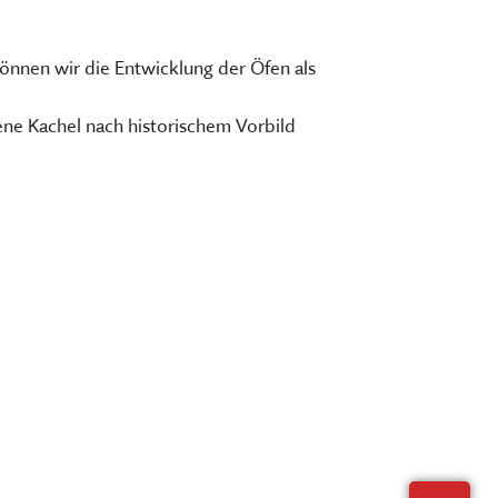
Der interaktive
Museumsplan
chen, ausstellen, bilden und
können wir die Entwicklung der Öfen als
HIER KLICKEN
ERNERAUFTRITT DES MKFS
gene Kachel nach historischem Vorbild
EITSBEREICHE