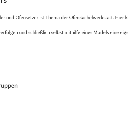
TSCHRIFTEN
Freilandmuseums
Sammeln, bewahren, fors
Museum im Museum
ller und Ofensetzer ist Thema der Ofenkachelwerkstatt. Hier 
vermitteln
HIER KLICKEN
HIER KOMMEN SIE ZUM INT
rfolgen und schließlich selbst mithilfe eines Models eine ei
MEHR ÜBER UNSERE TÄTIGK
gruppen