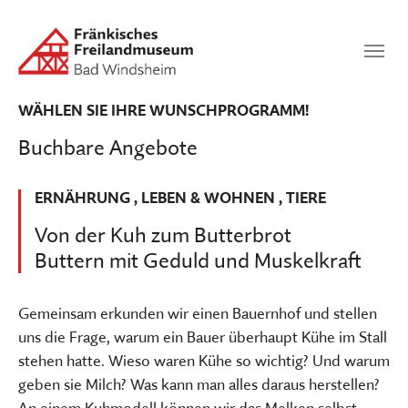
Zum Hauptinhalt springen
Suchen
SUCHEN
WÄHLEN SIE IHRE WUNSCHPROGRAMM!
Buchbare Angebote
ERNÄHRUNG
,
LEBEN & WOHNEN
,
TIERE
Von der Kuh zum Butterbrot
Buttern mit Geduld und Muskelkraft
Gemeinsam erkunden wir einen Bauernhof und stellen
uns die Frage, warum ein Bauer überhaupt Kühe im Stall
stehen hatte. Wieso waren Kühe so wichtig? Und warum
geben sie Milch? Was kann man alles daraus herstellen?
An einem Kuhmodell können wir das Melken selbst