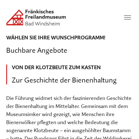
Zum Hauptinhalt springen
Suchen
SUCHEN
WÄHLEN SIE IHRE WUNSCHPROGRAMM!
Buchbare Angebote
VON DER KLOTZBEUTE ZUM KASTEN
Zur Geschichte der Bienenhaltung
Die Führung widmet sich der faszinierenden Geschichte
der Bienenhaltung im Mittelalter. Gemeinsam mit dem
Museumsimker wird gezeigt, wie Menschen ihre
Bienenvölker pflegten und welche Bedeutung die
sogenannte Klotzbeute – ein ausgehöhlter Baumstamm
– hatte. Der Rundgang führt in die Zeit der Waldimkerei