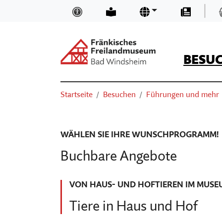
Zum Hauptinhalt springen
|
Inklusion und Barrierefreiheit
Leichte Sprache
Sprachen
Presse
BESU
Suchen
Sie sind hier:
Startseite
Besuchen
Führungen und mehr
ÖFFNUNGSZEITEN & EINTRITTSP
NEUIGKEITEN UND BLOGS
TRÄGER
SUCHEN
ANFAHRT
MUSEUMSKAUFLADEN
TEAM
WÄHLEN SIE IHRE WUNSCHPROGRAMM!
BASIS-INFOS
MUSEUM DIGITAL
MUSEUM KIRCHE IN FRANKEN
Buchbare Angebote
ORIENTIEREN IM MUSEUM
KURSE
FÖRDERVEREIN
VON HAUS- UND HOFTIEREN IM MUSE
VERANSTALTUNGEN
VORTRÄGE
STELLENANGEBOTE
Tiere in Haus und Hof
AUSSTELLUNGEN
THEATER, KINO & KONZERTE
MUSEUMSAUFGABEN