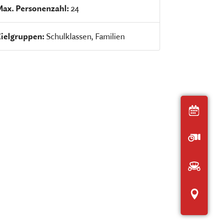
Max. Personenzahl:
24
Zielgruppen:
Schulklassen, Familien
Heut
Öffnu
Anfah
Inter