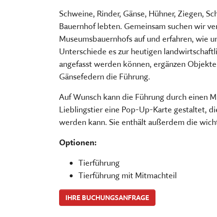
FÜHRUNGEN UND MEHR
PUBLIKATIONEN, BÜCHER & ZEI
PR & ÖFFENTLICHKEITSARBEIT
Schweine, Rinder, Gänse, Hühner, Ziegen, Scha
ESSEN, TRINKEN & EINKAUFEN
STORCHENNEST
Bauernhof lebten. Gemeinsam suchen wir ver
Museumsbauernhofs auf und erfahren, wie u
Unterschiede es zur heutigen landwirtschaftli
angefasst werden können, ergänzen Objekte
Gänsefedern die Führung.
Auf Wunsch kann die Führung durch einen M
Lieblingstier eine Pop-Up-Karte gestaltet, 
werden kann. Sie enthält außerdem die wich
Optionen:
Tierführung
Tierführung mit Mitmachteil
IHRE BUCHUNGSANFRAGE