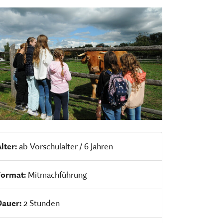
Der interaktive
Museumsplan
chen, ausstellen, bilden und
HIER KLICKEN
ERNERAUFTRITT DES MKFS
EITSBEREICHE
lter:
ab Vorschulalter / 6 Jahren
Format:
Mitmachführung
Dauer:
2 Stunden