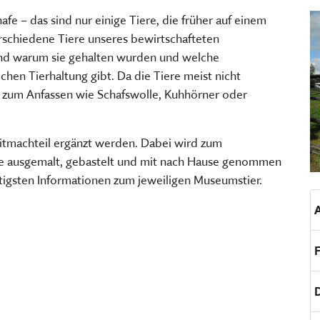
TSCHRIFTEN
Freilandmuseums
fe – das sind nur einige Tiere, die früher auf einem
Sammeln, bewahren, fors
Museum im Museum
schiedene Tiere unseres bewirtschafteten
vermitteln
nd warum sie gehalten wurden und welche
HIER KLICKEN
HIER KOMMEN SIE ZUM INT
chen Tierhaltung gibt. Da die Tiere meist nicht
MEHR ÜBER UNSERE TÄTIGK
 zum Anfassen wie Schafswolle, Kuhhörner oder
itmachteil ergänzt werden. Dabei wird zum
die ausgemalt, gebastelt und mit nach Hause genommen
tigsten Informationen zum jeweiligen Museumstier.
A