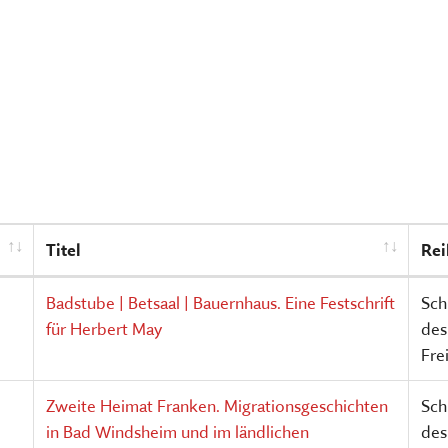
TSCHRIFTEN
Freilandmuseums
Sammeln, bewahren, fors
Museum im Museum
vermitteln
HIER KLICKEN
HIER KOMMEN SIE ZUM INT
MEHR ÜBER UNSERE TÄTIGK
Titel
Rei
Badstube | Betsaal | Bauernhaus. Eine Festschrift
Sch
für Herbert May
des
Fre
Zweite Heimat Franken. Migrationsgeschichten
Sch
in Bad Windsheim und im ländlichen
des