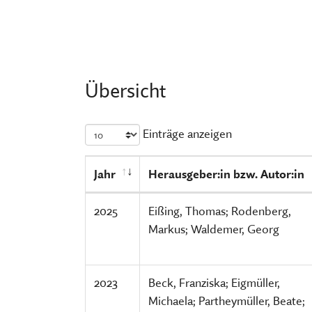
FÜHRUNGEN UND MEHR
PUBLIKATIONEN, BÜCHER & ZEI
PR & ÖFFENTLICHKEITSARBEIT
ESSEN, TRINKEN & EINKAUFEN
STORCHENNEST
Übersicht
Einträge anzeigen
Jahr
Herausgeber:in bzw. Autor:in
2025
Eißing, Thomas; Rodenberg,
Markus; Waldemer, Georg
2023
Beck, Franziska; Eigmüller,
Michaela; Partheymüller, Beate;