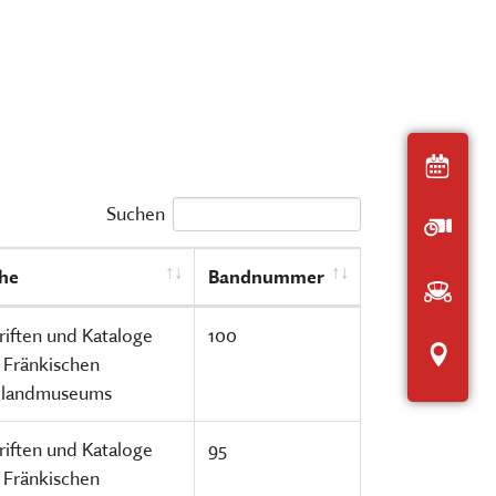
Der interaktive
Museumsplan
chen, ausstellen, bilden und
HIER KLICKEN
ERNERAUFTRITT DES MKFS
EITSBEREICHE
Heut
Suchen
Öffnu
he
Bandnummer
Anfah
riften und Kataloge
100
Inter
 Fränkischen
ilandmuseums
riften und Kataloge
95
 Fränkischen