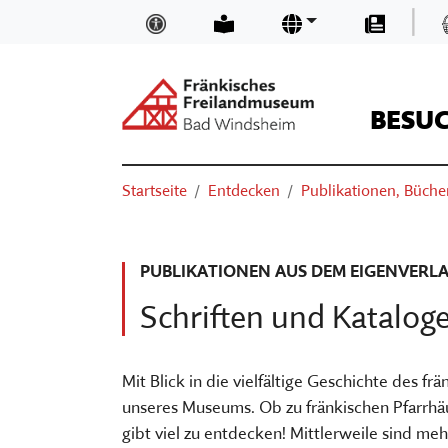
Zum Hauptinhalt springen
|
Inklusion und Barrierefreiheit
Leichte Sprache
Sprachen
Presse
BESU
Suchen
Sie sind hier:
Startseite
Entdecken
Publikationen, Bücher
ÖFFNUNGSZEITEN & EINTRITTSP
NEUIGKEITEN UND BLOGS
TRÄGER
SUCHEN
ANFAHRT
MUSEUMSKAUFLADEN
TEAM
PUBLIKATIONEN AUS DEM EIGENVERL
BASIS-INFOS
MUSEUM DIGITAL
MUSEUM KIRCHE IN FRANKEN
Schriften und Katalo
ORIENTIEREN IM MUSEUM
KURSE
FÖRDERVEREIN
VERANSTALTUNGEN
VORTRÄGE
STELLENANGEBOTE
Mit Blick in die vielfältige Geschichte des 
unseres Museums. Ob zu fränkischen Pfarrhä
AUSSTELLUNGEN
THEATER, KINO & KONZERTE
MUSEUMSAUFGABEN
gibt viel zu entdecken! Mittlerweile sind me