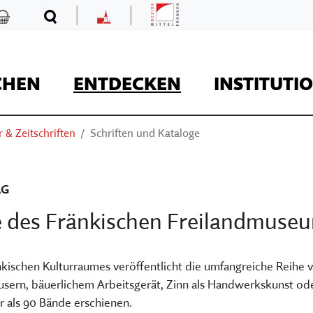
|
|
Mittelfranken
Kaufladen
Suche
MKF
CHEN
ENTDECKEN
INSTITUTI
 & Zeitschriften
Schriften und Kataloge
REISE
AG
ge des Fränkischen Freilandmuse
Kaufladen
fränkischen Kulturraumes veröffentlicht die umfangreiche Reihe
usern, bäuerlichem Arbeitsgerät, Zinn als Handwerkskunst od
Museumsaufgaben
hr als 90 Bände erschienen.
Museum Kirche in F
Der Onlineshop des