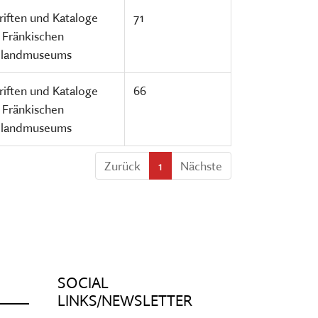
riften und Kataloge
71
 Fränkischen
ilandmuseums
riften und Kataloge
66
 Fränkischen
ilandmuseums
Zurück
1
Nächste
SOCIAL
LINKS/NEWSLETTER