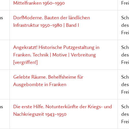
Mittelfranken 1960–1990
Fre
us
DorfModerne. Bauten der ländlichen
Sch
Infrastruktur 1950–1980 | Band I
des
Fre
Angekratzt! Historische Putzgestaltung in
Sch
Franken. Technik | Motive | Verbreitung
des
[vergriffen!]
Fre
Gelebte Räume. Behelfsheime für
Sch
Ausgebombte in Franken
des
Fre
us
Die erste Hilfe. Notunterkünfte der Kriegs- und
Sch
Nachkriegszeit 1943–1950
des
Fre