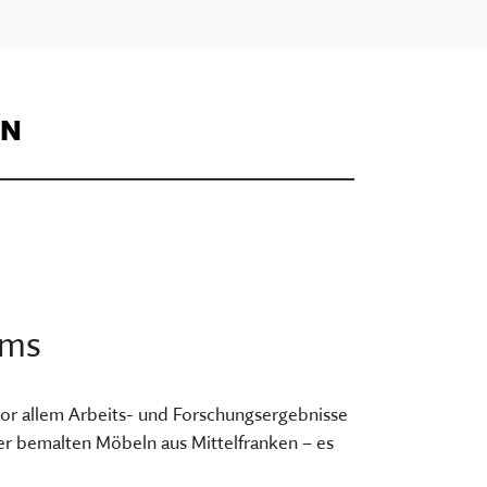
ON
ums
Orientieren im
 vor allem Arbeits- und Forschungsergebnisse
Museum
er bemalten Möbeln aus Mittelfranken – es
ranken