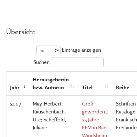
Übersicht
Einträge anzeigen
Suchen
Herausgeber:in
Jahr
bzw. Autor:in
Titel
Reihe
2007
May, Herbert;
Groß
Schriften
Rauschenbach,
geworden…
Kataloge
Ute; Scheffold,
25 Jahre
Fränkisc
Juliane
FFM in Bad
Freiland
Windsheim