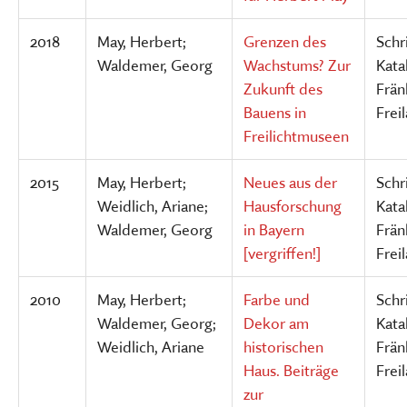
2018
May, Herbert;
Grenzen des
Schr
Waldemer, Georg
Wachstums? Zur
Kata
Zukunft des
Frän
Bauens in
Fre
Freilichtmuseen
2015
May, Herbert;
Neues aus der
Schr
Weidlich, Ariane;
Hausforschung
Kata
Waldemer, Georg
in Bayern
Frän
[vergriffen!]
Fre
2010
May, Herbert;
Farbe und
Schr
Waldemer, Georg;
Dekor am
Kata
Weidlich, Ariane
historischen
Frän
Haus. Beiträge
Fre
zur