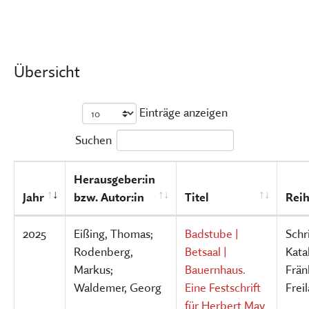
Übersicht
Einträge anzeigen
Suchen
Herausgeber:in
Jahr
bzw. Autor:in
Titel
Rei
2025
Eißing, Thomas;
Badstube |
Schr
Rodenberg,
Betsaal |
Kata
Markus;
Bauernhaus.
Frän
Waldemer, Georg
Eine Festschrift
Fre
für Herbert May