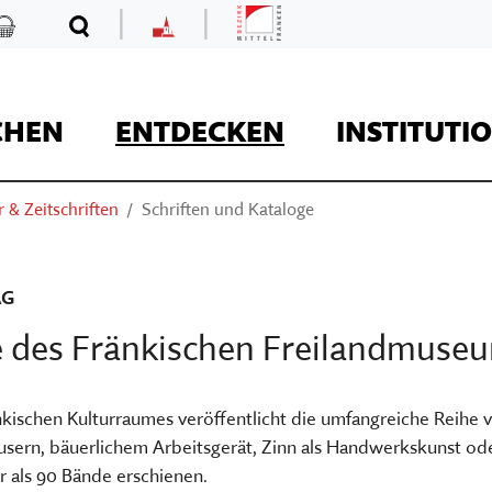
|
|
Mittelfranken
Kaufladen
Suche
MKF
CHEN
ENTDECKEN
INSTITUTI
 & Zeitschriften
Schriften und Kataloge
REISE
AG
ge des Fränkischen Freilandmuse
Kaufladen
fränkischen Kulturraumes veröffentlicht die umfangreiche Reihe
usern, bäuerlichem Arbeitsgerät, Zinn als Handwerkskunst od
Museumsaufgaben
hr als 90 Bände erschienen.
Museum Kirche in F
Der Onlineshop des