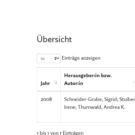
FÜHRUNGEN UND MEHR
PUBLIKATIONEN, BÜCHER & ZEI
PR & ÖFFENTLICHKEITSARBEIT
ESSEN, TRINKEN & EINKAUFEN
STORCHENNEST
Übersicht
Einträge anzeigen
Herausgeber:in bzw.
Jahr
Autor:in
2008
Schneider-Grube, Sigrid; Stuiber
Irene; Thurnwald, Andrea K.
1 bis 1 von 1 Einträgen