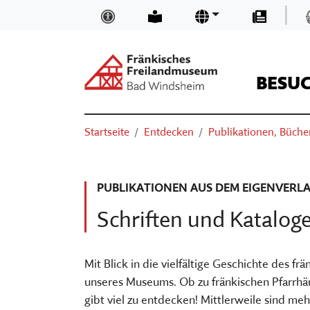
Zum Hauptinhalt springen
|
Inklusion und Barrierefreiheit
Leichte Sprache
Sprachen
Presse
BESU
Suchen
Sie sind hier:
Startseite
Entdecken
Publikationen, Bücher
ÖFFNUNGSZEITEN & EINTRITTSP
NEUIGKEITEN UND BLOGS
TRÄGER
SUCHEN
ANFAHRT
MUSEUMSKAUFLADEN
TEAM
PUBLIKATIONEN AUS DEM EIGENVERL
BASIS-INFOS
MUSEUM DIGITAL
MUSEUM KIRCHE IN FRANKEN
Schriften und Katalo
ORIENTIEREN IM MUSEUM
KURSE
FÖRDERVEREIN
VERANSTALTUNGEN
VORTRÄGE
STELLENANGEBOTE
Mit Blick in die vielfältige Geschichte des 
unseres Museums. Ob zu fränkischen Pfarrhä
AUSSTELLUNGEN
THEATER, KINO & KONZERTE
MUSEUMSAUFGABEN
gibt viel zu entdecken! Mittlerweile sind me