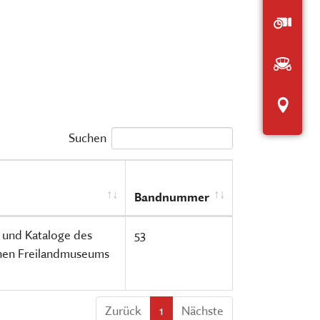
Der interaktive
Öffnu
Museumsplan
chen, ausstellen, bilden und
Anfah
HIER KLICKEN
ERNERAUFTRITT DES MKFS
EITSBEREICHE
Inter
Suchen
Bandnummer
n und Kataloge des
53
hen Freilandmuseums
Zurück
1
Nächste