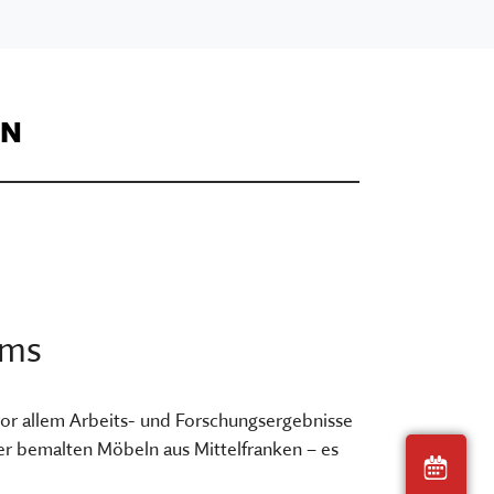
ON
ums
Orientieren im
 vor allem Arbeits- und Forschungsergebnisse
Museum
er bemalten Möbeln aus Mittelfranken – es
Heut
ranken