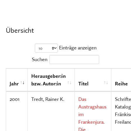
Übersicht
Einträge anzeigen
Suchen
Herausgeber:in
Jahr
bzw. Autor:in
Titel
Reihe
2001
Tredt, Rainer K.
Das
Schrift
Austragshaus
Katalog
im
Fränki
Frankenjura.
Freila
Die