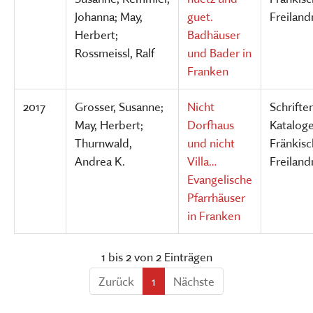
Johanna; May,
guet.
Freilan
Herbert;
Badhäuser
Rossmeissl, Ralf
und Bader in
Franken
2017
Grosser, Susanne;
Nicht
Schrifte
May, Herbert;
Dorfhaus
Katalog
Thurnwald,
und nicht
Fränkis
Andrea K.
Villa…
Freilan
Evangelische
Pfarrhäuser
in Franken
1 bis 2 von 2 Einträgen
Zurück
1
Nächste