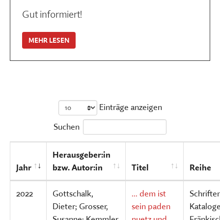
Gut informiert!
MEHR LESEN
Einträge anzeigen
Suchen
Herausgeber:in
Jahr
bzw. Autor:in
Titel
Reihe
2022
Gottschalk,
... dem ist
Schrifte
Dieter; Grosser,
sein paden
Katalog
Susanne; Kemmler,
nuetz und
Fränkis