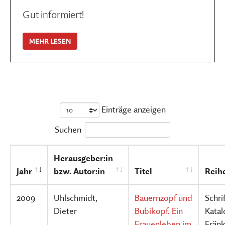
Gut informiert!
MEHR LESEN
Einträge anzeigen
Suchen
Herausgeber:in
Jahr
bzw. Autor:in
Titel
Reih
2009
Uhlschmidt,
Bauernzopf und
Schri
Dieter
Bubikopf. Ein
Katal
Frauenleben im
Fränk