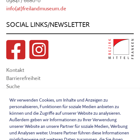
09841 / 6680-0
info(at)freilandmuseum.de
SOCIAL LINKS/NEWSLETTER
Kontakt
Barrierefreiheit
Suche
Sitemap
Wir verwenden Cookies, um Inhalte und Anzeigen zu
Impressum
personalisieren, Funktionen für soziale Medien anbieten zu
Datenschutzerklärung
können und die Zugriffe auf unserer Website zu analysieren.
Barrierefreiheitserklärung
Außerdem geben wir Informationen zu Ihrer Verwendung
unserer Website an unsere Partner für soziale Medien, Werbung
Leichte Sprache
und Analysen weiter. Unsere Partner führen diese Informationen
Widerrufsbelehrung
möglicherweise mit weiteren Daten zusammen, die Sie ihnen