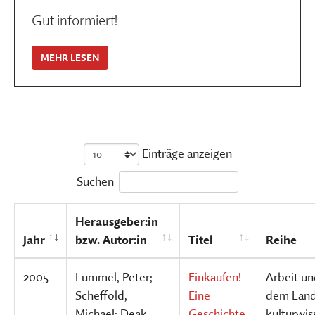
Gut informiert!
MEHR LESEN
Einträge anzeigen
Suchen
Herausgeber:in
Jahr
bzw. Autor:in
Titel
Reihe
2005
Lummel, Peter;
Einkaufen!
Arbeit un
Scheffold,
Eine
dem Land
Michael; Deak,
Geschichte
kulturwis