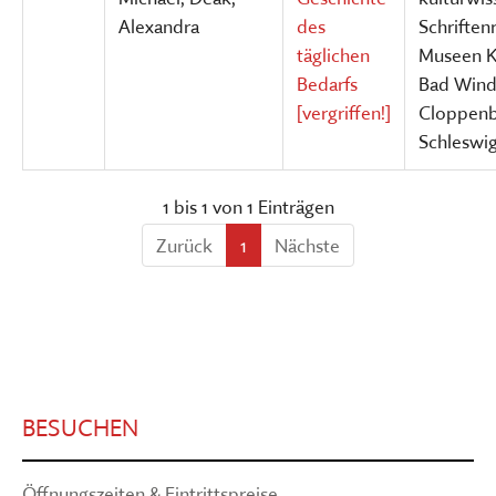
Alexandra
des
Schriften
täglichen
Museen K
Bedarfs
Bad Wind
[vergriffen!]
Cloppenb
Schleswi
1 bis 1 von 1 Einträgen
Zurück
1
Nächste
BESUCHEN
Öffnungszeiten & Eintrittspreise