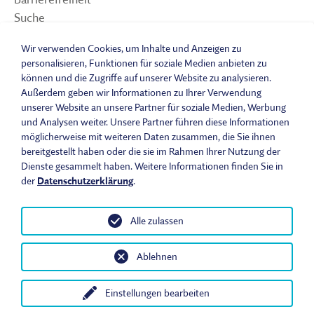
Suche
Sitemap
Wir verwenden Cookies, um Inhalte und Anzeigen zu
Impressum
personalisieren, Funktionen für soziale Medien anbieten zu
Datenschutzerklärung
können und die Zugriffe auf unserer Website zu analysieren.
Barrierefreiheitserklärung
Außerdem geben wir Informationen zu Ihrer Verwendung
Leichte Sprache
unserer Website an unsere Partner für soziale Medien, Werbung
und Analysen weiter. Unsere Partner führen diese Informationen
Widerrufsbelehrung
möglicherweise mit weiteren Daten zusammen, die Sie ihnen
Vertrag widerrufen
bereitgestellt haben oder die sie im Rahmen Ihrer Nutzung der
AGB
Dienste gesammelt haben. Weitere Informationen finden Sie in
Benutzungsordnung
der
Datenschutzerklärung
.
Alle zulassen
© 2026 Fränkisches Freilandmuseum - Bad Windsheim | Bezirk
Ablehnen
Mittelfranken. Alle Rechte vorbehalten.
Einstellungen bearbeiten
Heute im Museum
Öffnungszeiten & Eintrittspreise
Anfahrt
In