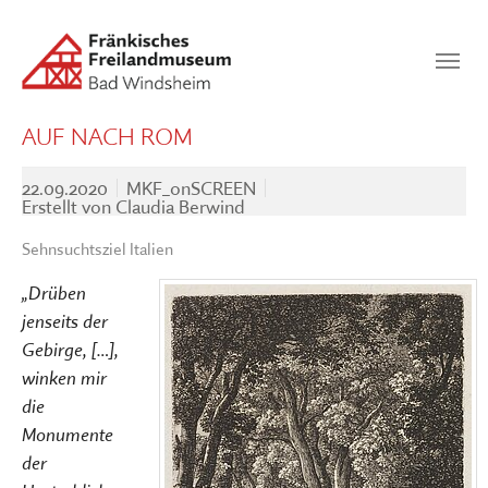
Zum Hauptinhalt springen
Suchen
SUCHEN
AUF NACH ROM
22.09.2020
MKF_onSCREEN
Erstellt von
Claudia Berwind
Sehnsuchtsziel Italien
„Drüben
jenseits der
Gebirge, […],
winken mir
die
Monumente
der