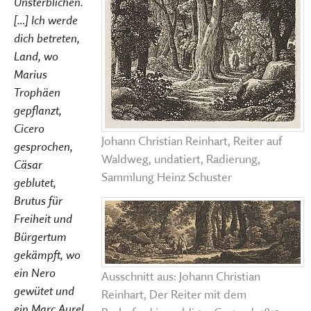
Unsterblichen.
[…] Ich werde
dich betreten,
Land, wo
Marius
Trophäen
gepflanzt,
Cicero
Johann Christian Reinhart, Reiter auf
gesprochen,
Waldweg, undatiert, Radierung,
Cäsar
Sammlung Heinz Schuster
geblutet,
Brutus für
Freiheit und
Bürgertum
gekämpft, wo
ein Nero
Ausschnitt aus: Johann Christian
gewütet und
Reinhart, Der Reiter mit dem
ein Marc Aurel