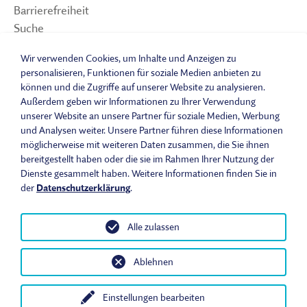
Barrierefreiheit
Suche
Sitemap
Wir verwenden Cookies, um Inhalte und Anzeigen zu
Impressum
personalisieren, Funktionen für soziale Medien anbieten zu
Datenschutzerklärung
können und die Zugriffe auf unserer Website zu analysieren.
Barrierefreiheitserklärung
Außerdem geben wir Informationen zu Ihrer Verwendung
unserer Website an unsere Partner für soziale Medien, Werbung
Leichte Sprache
und Analysen weiter. Unsere Partner führen diese Informationen
Widerrufsbelehrung
möglicherweise mit weiteren Daten zusammen, die Sie ihnen
Vertrag widerrufen
bereitgestellt haben oder die sie im Rahmen Ihrer Nutzung der
AGB
Dienste gesammelt haben. Weitere Informationen finden Sie in
Benutzungsordnung
der
Datenschutzerklärung
.
Alle zulassen
© 2026 Fränkisches Freilandmuseum - Bad Windsheim | Bezirk
Ablehnen
Mittelfranken. Alle Rechte vorbehalten.
Einstellungen bearbeiten
Heute im Museum
Öffnungszeiten & Eintrittspreise
Anfahrt
In