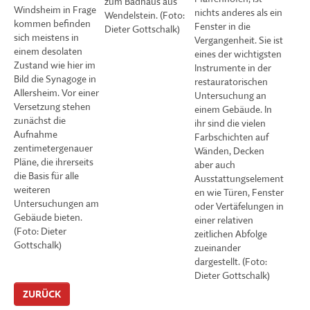
zum Badhaus aus
Windsheim in Frage
nichts anderes als ein
Wendelstein. (Foto:
kommen befinden
Fenster in die
Dieter Gottschalk)
sich meistens in
Vergangenheit. Sie ist
einem desolaten
eines der wichtigsten
Zustand wie hier im
Instrumente in der
Bild die Synagoge in
restauratorischen
Allersheim. Vor einer
Untersuchung an
Versetzung stehen
einem Gebäude. In
zunächst die
ihr sind die vielen
Aufnahme
Farbschichten auf
zentimetergenauer
Wänden, Decken
Pläne, die ihrerseits
aber auch
die Basis für alle
Ausstattungselement
weiteren
en wie Türen, Fenster
Untersuchungen am
oder Vertäfelungen in
Gebäude bieten.
einer relativen
(Foto: Dieter
zeitlichen Abfolge
Gottschalk)
zueinander
dargestellt. (Foto:
Dieter Gottschalk)
ZURÜCK