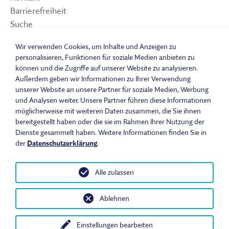
Barrierefreiheit
Suche
Sitemap
Wir verwenden Cookies, um Inhalte und Anzeigen zu
Impressum
personalisieren, Funktionen für soziale Medien anbieten zu
Datenschutzerklärung
können und die Zugriffe auf unserer Website zu analysieren.
Barrierefreiheitserklärung
Außerdem geben wir Informationen zu Ihrer Verwendung
unserer Website an unsere Partner für soziale Medien, Werbung
Leichte Sprache
und Analysen weiter. Unsere Partner führen diese Informationen
Widerrufsbelehrung
möglicherweise mit weiteren Daten zusammen, die Sie ihnen
Vertrag widerrufen
bereitgestellt haben oder die sie im Rahmen Ihrer Nutzung der
AGB
Dienste gesammelt haben. Weitere Informationen finden Sie in
Benutzungsordnung
der
Datenschutzerklärung
.
Alle zulassen
© 2026 Fränkisches Freilandmuseum - Bad Windsheim | Bezirk
Ablehnen
Mittelfranken. Alle Rechte vorbehalten.
Einstellungen bearbeiten