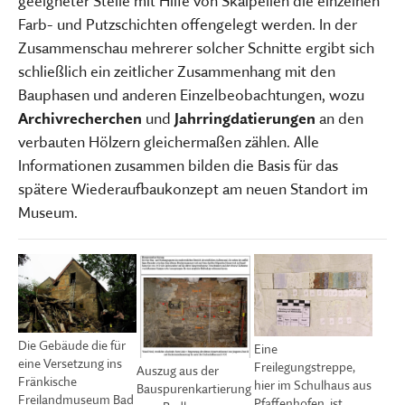
geeigneter Stelle mit Hilfe von Skalpellen die einzelnen
Farb- und Putzschichten offengelegt werden. In der
Zusammenschau mehrerer solcher Schnitte ergibt sich
schließlich ein zeitlicher Zusammenhang mit den
Bauphasen und anderen Einzelbeobachtungen, wozu
Archivrecherchen
und
Jahrringdatierungen
an den
verbauten Hölzern gleichermaßen zählen. Alle
Informationen zusammen bilden die Basis für das
spätere Wiederaufbaukonzept am neuen Standort im
Museum.
Die Gebäude die für
Eine
eine Versetzung ins
Freilegungstreppe,
Auszug aus der
Fränkische
hier im Schulhaus aus
Bauspurenkartierung
Freilandmuseum Bad
Pfaffenhofen, ist