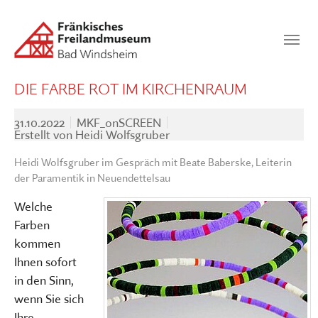
Zum Hauptinhalt springen
Suchen
SUCHEN
DIE FARBE ROT IM KIRCHENRAUM
31.10.2022
MKF_onSCREEN
Erstellt von
Heidi Wolfsgruber
Heidi Wolfsgruber im Gespräch mit Beate Baberske, Leiterin
der Paramentik in Neuendettelsau
Welche
Farben
kommen
Ihnen sofort
in den Sinn,
wenn Sie sich
Ihre