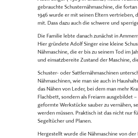
FÜHRUNGEN UND MEHR
PUBLIKATIONEN, BÜCHER & ZEI
PR & ÖFFENTLICHKEITSARBEIT
gebrauchte Schusternähmaschine, die fortan e
ESSEN, TRINKEN & EINKAUFEN
STORCHENNEST
1946 wurde er mit seinen Eltern vertrieben, 
mit. Dass dazu auch die schwere und sperrige
Die Familie lebte danach zunächst in Ammern
Hier gründete Adolf Singer eine kleine Schus
Nähmaschine, die er bis zu seinem Tod im Jah
und einsatzbereite Zustand der Maschine, 
Schuster- oder Sattlernähmaschinen untersc
Nähmaschinen, wie man sie auch in Haushalte
das Nähen von Leder, bei dem man mehr Kraft
Flachbett, sondern als Freiarm ausgebildet 
geformte Werkstücke sauber zu vernähen, se
werden müssen. Praktisch ist das nicht nur fü
Segeltücher und Planen.
Hergestellt wurde die Nähmaschine von der F