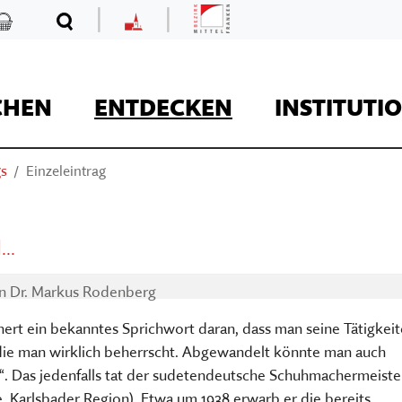
|
|
Mittelfranken
Kaufladen
Suche
MKF
CHEN
ENTDECKEN
INSTITUTI
gs
Einzeleintrag
REISE
..
on
Dr. Markus Rodenberg
innert ein bekanntes Sprichwort daran, dass man seine Tätigkei
Kaufladen
die man wirklich beherrscht. Abgewandelt könnte man auch
“. Das jedenfalls tat der sudetendeutsche Schuhmachermeiste
Museumsaufgaben
Museum Kirche in F
Der Onlineshop des
ice, Karlsbader Region). Etwa um 1938 erwarb er die bereits