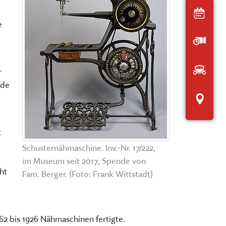
Der interaktive
Heut
Museumsplan
chen, ausstellen, bilden und
e
Öffnu
HIER KLICKEN
ERNERAUFTRITT DES MKFS
EITSBEREICHE
Anfah
r
nde
Inter
t
Schusternähmaschine. Inv.-Nr. 17/222,
im Museum seit 2017, Spende von
ht
Fam. Berger. (Foto: Frank Wittstadt)
62 bis 1926 Nähmaschinen fertigte.