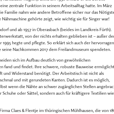
TSCHRIFTEN
Freilandmuseums
ine zentrale Funktion in seinem Arbeitsalltag hatte. Im März
Sammeln, bewahren, fors
die Familie nahm wie andere Betroffene sicher nur das Nötigst
Museum im Museum
vermitteln
 Nähmaschine gehörte zeigt, wie wichtig sie für Singer war!
HIER KLICKEN
HIER KOMMEN SIE ZUM INT
dorf und ab 1957 in Oberasbach (beides im Landkreis Fürth).
MEHR ÜBER UNSERE TÄTIGK
terwerkstatt, von der nichts erhalten geblieben ist – außer de
r 1995 hegte und pflegte. So erklärt sich auch der hervorrage
die seine Nachkommen 2017 dem Freilandmuseum spendeten.
heiden sich im Aufbau deutlich von gewöhnlichen
n fand und findet. Ihre schwere, robuste Bauweise ermöglich
 und Widerstand benötigt. Der Arbeitstisch ist nicht als
– schmal und mit gerundeten Kanten. Dadurch ist es möglich,
lbst wenn die Nähte an schwer zugänglichen Stellen angebrac
r Schuhe oder Sättel, sondern auch für kräftigere Textilien wie
irma Claes & Flentje im thüringischen Mühlhausen, die von 18