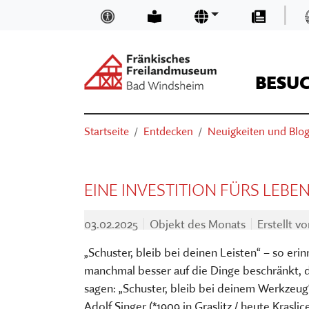
Zum Hauptinhalt springen
|
Inklusion und Barrierefreiheit
Leichte Sprache
Sprachen
Presse
BESU
Suchen
Sie sind hier:
Startseite
Entdecken
Neuigkeiten und Blo
ÖFFNUNGSZEITEN & EINTRITTSP
NEUIGKEITEN UND BLOGS
TRÄGER
SUCHEN
ANFAHRT
MUSEUMSKAUFLADEN
TEAM
EINE INVESTITION FÜRS LEBEN.
BASIS-INFOS
MUSEUM DIGITAL
MUSEUM KIRCHE IN FRANKEN
03.02.2025
Objekt des Monats
Erstellt v
ORIENTIEREN IM MUSEUM
KURSE
FÖRDERVEREIN
„Schuster, bleib bei deinen Leisten“ – so er
VERANSTALTUNGEN
VORTRÄGE
STELLENANGEBOTE
manchmal besser auf die Dinge beschränkt, 
AUSSTELLUNGEN
THEATER, KINO & KONZERTE
MUSEUMSAUFGABEN
sagen: „Schuster, bleib bei deinem Werkzeug
Adolf Singer (*1909 in Graslitz / heute Krasl