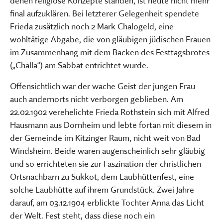
denen religiöse Konzepte standen, ist heute nicht mehr
final aufzuklären. Bei letzterer Gelegenheit spendete
Frieda zusätzlich noch 2 Mark Chalogeld, eine
wohltätige Abgabe, die von gläubigen jüdischen Frauen
im Zusammenhang mit dem Backen des Festtagsbrotes
(„Challa“) am Sabbat entrichtet wurde.
Offensichtlich war der wache Geist der jungen Frau
auch andernorts nicht verborgen geblieben. Am
22.02.1902 verehelichte Frieda Rothstein sich mit Alfred
Hausmann aus Dornheim und lebte fortan mit diesem in
der Gemeinde im Kitzinger Raum, nicht weit von Bad
Windsheim. Beide waren augenscheinlich sehr gläubig
und so errichteten sie zur Faszination der christlichen
Ortsnachbarn zu Sukkot, dem Laubhüttenfest, eine
solche Laubhütte auf ihrem Grundstück. Zwei Jahre
darauf, am 03.12.1904 erblickte Tochter Anna das Licht
der Welt. Fest steht, dass diese noch ein