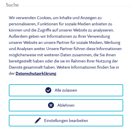
Suche
Sitemap
Wir verwenden Cookies, um Inhalte und Anzeigen zu
Impressum
personalisieren, Funktionen für soziale Medien anbieten zu
Datenschutzerklärung
können und die Zugriffe auf unserer Website zu analysieren.
Barrierefreiheitserklärung
Außerdem geben wir Informationen zu Ihrer Verwendung
Leichte Sprache
unserer Website an unsere Partner für soziale Medien, Werbung
und Analysen weiter. Unsere Partner führen diese Informationen
Widerrufsbelehrung
möglicherweise mit weiteren Daten zusammen, die Sie ihnen
Vertrag widerrufen
bereitgestellt haben oder die sie im Rahmen Ihrer Nutzung der
AGB
Dienste gesammelt haben. Weitere Informationen finden Sie in
Benutzungsordnung
der
Datenschutzerklärung
.
Alle zulassen
© 2026 Fränkisches Freilandmuseum - Bad Windsheim | Bezirk
Ablehnen
Mittelfranken. Alle Rechte vorbehalten.
Einstellungen bearbeiten
Heute im Museum
Öffnungszeiten & Eintrittspreise
Anfahrt
In