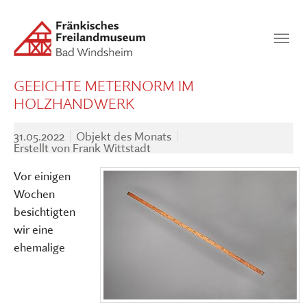
Zum Hauptinhalt springen
Suchen
SUCHEN
GEEICHTE METERNORM IM
HOLZHANDWERK
31.05.2022
Objekt des Monats
Erstellt von
Frank Wittstadt
Vor einigen
Wochen
besichtigten
wir eine
ehemalige