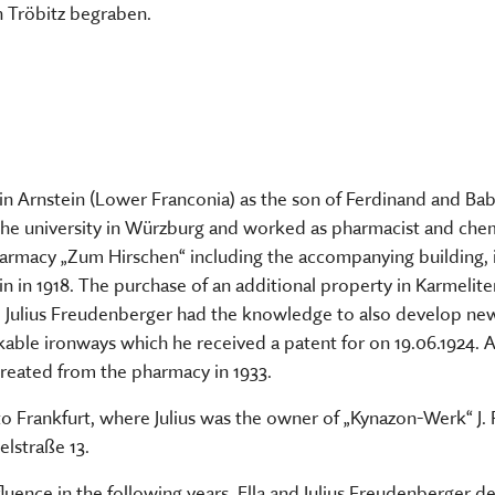
 in Tröbitz begraben.
in Arnstein (Lower Franconia) as the son of Ferdinand and Ba
the university in Würzburg and worked as pharmacist and chemi
harmacy „Zum Hirschen“ including the accompanying building, in
 in 1918. The purchase of an additional property in Karmelite
, Julius Freudenberger had the knowledge to also develop new
lkable ironways which he received a patent for on 19.06.1924. 
treated from the pharmacy in 1933.
o Frankfurt, where Julius was the owner of „Kynazon-Werk“ J. 
lstraße 13.
nfluence in the following years, Ella and Julius Freudenberger 