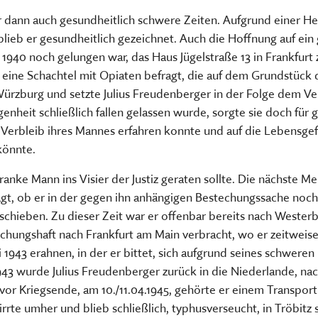
r dann auch gesundheitlich schwere Zeiten. Aufgrund einer 
ieb er gesundheitlich gezeichnet. Auch die Hoffnung auf ein g
s 1940 noch gelungen war, das Haus Jügelstraße 13 in Frankfu
 eine Schachtel mit Opiaten befragt, die auf dem Grundstück
Würzburg und setzte Julius Freudenberger in der Folge dem 
heit schließlich fallen gelassen wurde, sorgte sie doch für 
 Verbleib ihres Mannes erfahren konnte und auf die Lebensge
könnte.
kranke Mann ins Visier der Justiz geraten sollte. Die nächste 
fragt, ob er in der gegen ihn anhängigen Bestechungssache noc
uschieben. Zu dieser Zeit war er offenbar bereits nach Weste
hungshaft nach Frankfurt am Main verbracht, wo er zeitweise a
i 1943 erahnen, in der er bittet, sich aufgrund seines schweren
943 wurde Julius Freudenberger zurück in die Niederlande, na
vor Kriegsende, am 10./11.04.1945, gehörte er einem Transpor
irrte umher und blieb schließlich, typhusverseucht, in Tröbit