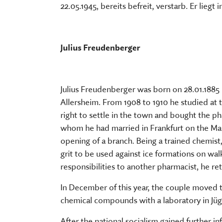
22.05.1945, bereits befreit, verstarb. Er liegt
Julius Freudenberger
Julius Freudenberger was born on 28.01.1885 
Allersheim. From 1908 to 1910 he studied at 
right to settle in the town and bought the p
whom he had married in Frankfurt on the Main
opening of a branch. Being a trained chemist
grit to be used against ice formations on wa
responsibilities to another pharmacist, he re
In December of this year, the couple moved t
chemical compounds with a laboratory in Jüge
After the national socialism gained further i