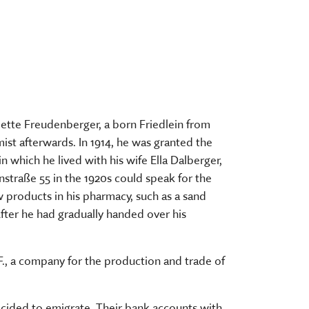
bette Freudenberger, a born Friedlein from
st afterwards. In 1914, he was granted the
 which he lived with his wife Ella Dalberger,
nstraße 55 in the 1920s could speak for the
 products in his pharmacy, such as a sand
After he had gradually handed over his
F., a company for the production and trade of
decided to emigrate. Their bank accounts with