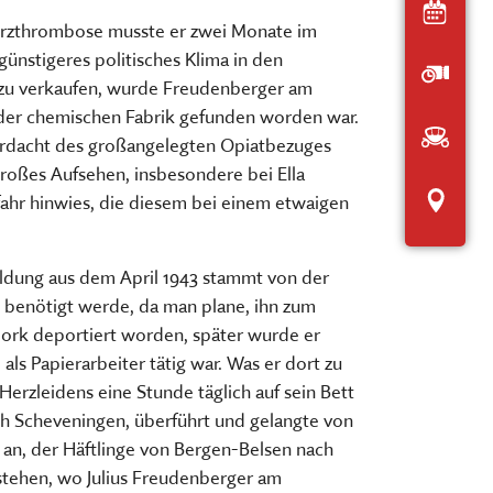
Heut
Herzthrombose musste er zwei Monate im
ünstigeres politisches Klima in den
Öffnu
rt zu verkaufen, wurde Freudenberger am
 der chemischen Fabrik gefunden worden war.
Anfah
Verdacht des großangelegten Opiatbezuges
großes Aufsehen, insbesondere bei Ella
Inter
fahr hinwies, die diesem bei einem etwaigen
Meldung aus dem April 1943 stammt von der
h benötigt werde, da man plane, ihn zum
rbork deportiert worden, später wurde er
ls Papierarbeiter tätig war. Was er dort zu
 Herzleidens eine Stunde täglich auf sein Bett
ch Scheveningen, überführt und gelangte von
t an, der Häftlinge von Bergen-Belsen nach
z stehen, wo Julius Freudenberger am