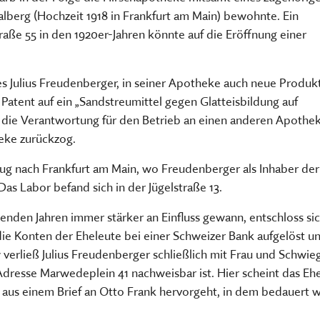
TSCHRIFTEN
Freilandmuseums
alberg (Hochzeit 1918 in Frankfurt am Main) bewohnte. Ein
Sammeln, bewahren, fors
aße 55 in den 1920er-Jahren könnte auf die Eröffnung einer
Museum im Museum
vermitteln
HIER KLICKEN
HIER KOMMEN SIE ZUM INT
s Julius Freudenberger, in seiner Apotheke auch neue Produk
MEHR ÜBER UNSERE TÄTIGK
n Patent auf ein „Sandstreumittel gegen Glatteisbildung auf
r die Verantwortung für den Betrieb an einen anderen Apothe
heke zurückzog.
g nach Frankfurt am Main, wo Freudenberger als Inhaber der 
s Labor befand sich in der Jügelstraße 13.
enden Jahren immer stärker an Einfluss gewann, entschloss s
die Konten der Eheleute bei einer Schweizer Bank aufgelöst 
37 verließ Julius Freudenberger schließlich mit Frau und Schw
dresse Marwedeplein 41 nachweisbar ist. Hier scheint das Eh
 aus einem Brief an Otto Frank hervorgeht, in dem bedauert 