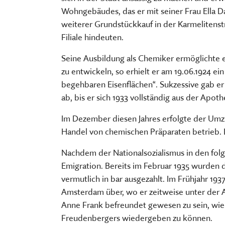
FÜHRUNGEN UND MEHR
PUBLIKATIONEN, BÜCHER & ZEI
PR & ÖFFENTLICHKEITSARBEIT
Wohngebäudes, das er mit seiner Frau Ella D
ESSEN, TRINKEN & EINKAUFEN
STORCHENNEST
weiterer Grundstückkauf in der Karmelitenstr
Filiale hindeuten.
Seine Ausbildung als Chemiker ermöglichte e
zu entwickeln, so erhielt er am 19.06.1924 ei
begehbaren Eisenflächen“. Sukzessive gab e
ab, bis er sich 1933 vollständig aus der Apot
Im Dezember diesen Jahres erfolgte der Umzu
Handel von chemischen Präparaten betrieb. Da
Nachdem der Nationalsozialismus in den folg
Emigration. Bereits im Februar 1935 wurden 
vermutlich in bar ausgezahlt. Im Frühjahr 19
Amsterdam über, wo er zeitweise unter der A
Anne Frank befreundet gewesen zu sein, wie
Freudenbergers wiedergeben zu können.