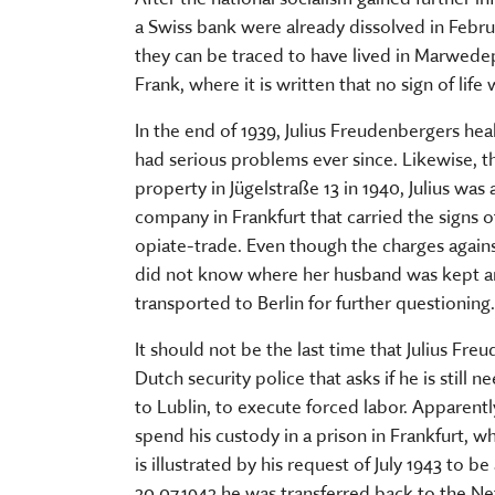
a Swiss bank were already dissolved in Febru
they can be traced to have lived in Marwedepl
Frank, where it is written that no sign of li
In the end of 1939, Julius Freudenbergers he
had serious problems ever since. Likewise, th
property in Jügelstraße 13 in 1940, Julius w
company in Frankfurt that carried the signs o
opiate-trade. Even though the charges against
did not know where her husband was kept and 
transported to Berlin for further questioning.
It should not be the last time that Julius Fr
Dutch security police that asks if he is still
to Lublin, to execute forced labor. Apparent
spend his custody in a prison in Frankfurt, 
is illustrated by his request of July 1943 to 
30.07.1943 he was transferred back to the N