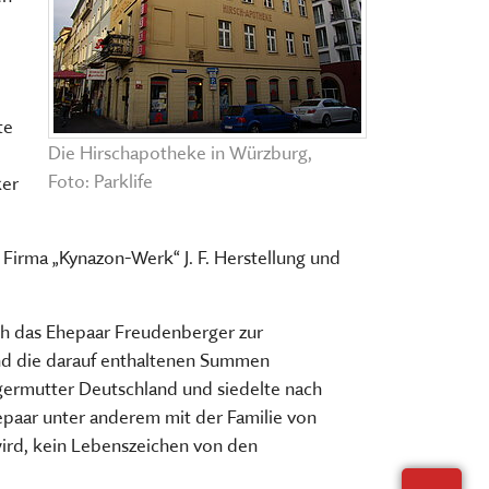
Der interaktive
Museumsplan
chen, ausstellen, bilden und
HIER KLICKEN
ERNERAUFTRITT DES MKFS
te
EITSBEREICHE
Die Hirschapotheke in Würzburg,
Foto: Parklife
ker
Firma „Kynazon-Werk“ J. F. Herstellung und
ich das Ehepaar Freudenberger zur
und die darauf enthaltenen Summen
iegermutter Deutschland und siedelte nach
epaar unter anderem mit der Familie von
wird, kein Lebenszeichen von den