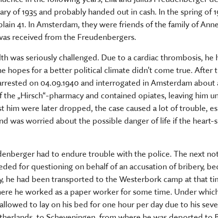
ary of 1935 and probably handed out in cash. In the spring of
ain 41. In Amsterdam, they were friends of the family of Anne 
fe was received from the Freudenbergers.
alth was seriously challenged. Due to a cardiac thrombosis, h
e hopes for a better political climate didn't come true. Afte
as arrested on 04.09.1940 and interrogated in Amsterdam about
f the „Hirsch“-pharmacy and contained opiates, leaving him und
 him were later dropped, the case caused a lot of trouble, espe
was worried about the possible danger of life if the heart-s
eudenberger had to endure trouble with the police. The next no
 needed for questioning on behalf of an accusation of bribery, b
ly, he had been transported to the Westerbork camp at that tim
where he worked as a paper worker for some time. Under which
be allowed to lay on his bed for one hour per day due to his se
etherlands, to Scheveningen, from where he was deported to B