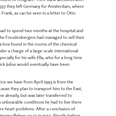
 1937 they left Germany for Amsterdam, where
Frank, as can be seen in a letter to Otto
e had to spend two months at the hospital and
r the Freudenbergers had managed to sell their
 a box found in the rooms of the chemical
er a charge of a large-scale international
cially for his wife Ella, who for a long time
ick Julius would eventually have been
tice we have from April 1943 is from the
ecause they plan to transport him to the East,
e already, but was later transferred to
 unbearable conditions he had to live there
vere heart problems. After a conclusion of
ergen-Belsen on 12.01.1944. Shortly before