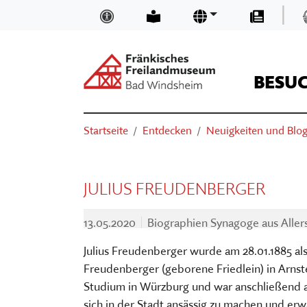
Zum Hauptinhalt springen
|
Inklusion und Barrierefreiheit
Leichte Sprache
Sprachen
Presse
BESU
Suchen
Sie sind hier:
Startseite
Entdecken
Neuigkeiten und Blo
ÖFFNUNGSZEITEN & EINTRITTSP
NEUIGKEITEN UND BLOGS
TRÄGER
SUCHEN
ANFAHRT
MUSEUMSKAUFLADEN
TEAM
JULIUS FREUDENBERGER
BASIS-INFOS
MUSEUM DIGITAL
MUSEUM KIRCHE IN FRANKEN
13.05.2020
Biographien Synagoge aus Alle
ORIENTIEREN IM MUSEUM
KURSE
FÖRDERVEREIN
Julius Freudenberger wurde am 28.01.1885 al
VERANSTALTUNGEN
VORTRÄGE
STELLENANGEBOTE
Freudenberger (geborene Friedlein) in Arnste
AUSSTELLUNGEN
THEATER, KINO & KONZERTE
MUSEUMSAUFGABEN
Studium in Würzburg und war anschließend als
sich in der Stadt ansässig zu machen und er