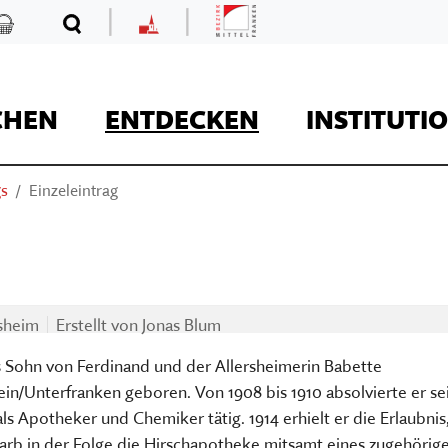
|
|
Mittelfranken
Kaufladen
Suche
MKF
CHEN
ENTDECKEN
INSTITUTI
gs
Einzeleintrag
REISE
rsheim
Erstellt von
Jonas Blum
s Sohn von Ferdinand und der Allersheimerin Babette
Kaufladen
in/Unterfranken geboren. Von 1908 bis 1910 absolvierte er se
 Apotheker und Chemiker tätig. 1914 erhielt er die Erlaubnis
Museumsaufgaben
Museum Kirche in F
Der Onlineshop des
warb in der Folge die Hirschapotheke mitsamt eines zugehörig