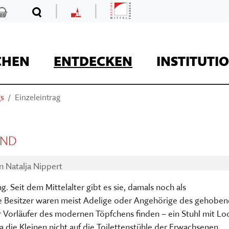
|
|
Mittelfranken
Kaufladen
Suche
MKF
CHEN
ENTDECKEN
INSTITUTI
gs
Einzeleintrag
REISE
IND
on
Natalja Nippert
. Seit dem Mittelalter gibt es sie, damals noch als
Kaufladen
e Besitzer waren meist Adelige oder Angehörige des gehobe
er Vorläufer des modernen Töpfchens finden – ein Stuhl mit Lo
Museumsaufgaben
Museum Kirche in F
Der Onlineshop des
da die Kleinen nicht auf die Toilettenstühle der Erwachsenen