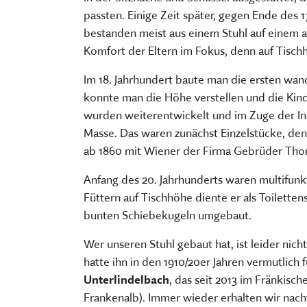
FÜHRUNGEN UND MEHR
PUBLIKATIONEN, BÜCHER & ZEI
PR & ÖFFENTLICHKEITSARBEIT
passten. Einige Zeit später, gegen Ende des 
ESSEN, TRINKEN & EINKAUFEN
STORCHENNEST
bestanden meist aus einem Stuhl auf einem 
Komfort der Eltern im Fokus, denn auf Tis
Im 18. Jahrhundert baute man die ersten wan
konnte man die Höhe verstellen und die Kind
wurden weiterentwickelt und im Zuge der Indu
Masse. Das waren zunächst Einzelstücke, den
ab 1860 mit Wiener der Firma Gebrüder Tho
Anfang des 20. Jahrhunderts waren multifun
Füttern auf Tischhöhe diente er als Toiletten
bunten Schiebekugeln umgebaut.
Wer unseren Stuhl gebaut hat, ist leider nic
hatte ihn in den 1910/20er Jahren vermutlich 
Unterlindelbach
, das seit 2013 im Fränkis
Frankenalb). Immer wieder erhalten wir nach