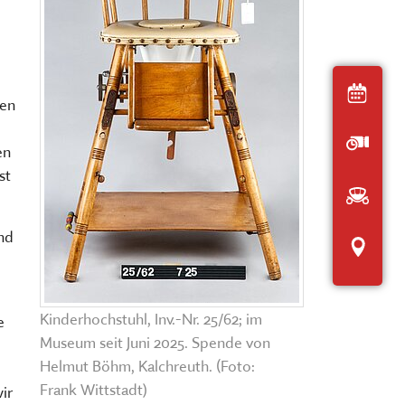
Der interaktive
Museumsplan
chen, ausstellen, bilden und
HIER KLICKEN
Heut
ERNERAUFTRITT DES MKFS
nen
EITSBEREICHE
Öffnu
en
st
Anfah
nd
Inter
Kinderhochstuhl, Inv.-Nr. 25/62; im
e
Museum seit Juni 2025. Spende von
Helmut Böhm, Kalchreuth. (Foto:
Frank Wittstadt)
ir