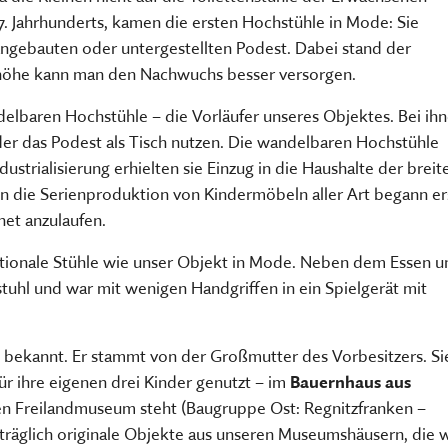
TSCHRIFTEN
Freilandmuseums
17. Jahrhunderts, kamen die ersten Hochstühle in Mode: Sie
Sammeln, bewahren, fors
angebauten oder untergestellten Podest. Dabei stand der
Museum im Museum
vermitteln
chhöhe kann man den Nachwuchs besser versorgen.
HIER KLICKEN
HIER KOMMEN SIE ZUM INT
delbaren Hochstühle – die Vorläufer unseres Objektes. Bei ih
MEHR ÜBER UNSERE TÄTIGK
er das Podest als Tisch nutzen. Die wandelbaren Hochstühle
strialisierung erhielten sie Einzug in die Haushalte der breit
n die Serienproduktion von Kindermöbeln aller Art begann er
net anzulaufen.
ktionale Stühle wie unser Objekt in Mode. Neben dem Essen u
stuhl und war mit wenigen Handgriffen in ein Spielgerät mit
ht bekannt. Er stammt von der Großmutter des Vorbesitzers. Si
für ihre eigenen drei Kinder genutzt – im
Bauernhaus aus
chen Freilandmuseum steht (Baugruppe Ost: Regnitzfranken –
träglich originale Objekte aus unseren Museumshäusern, die w