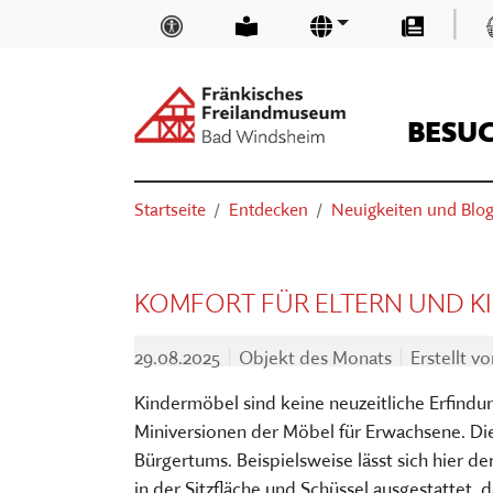
Zum Hauptinhalt springen
|
Inklusion und Barrierefreiheit
Leichte Sprache
Sprachen
Presse
BESU
Suchen
Sie sind hier:
Startseite
Entdecken
Neuigkeiten und Blo
ÖFFNUNGSZEITEN & EINTRITTSP
NEUIGKEITEN UND BLOGS
TRÄGER
SUCHEN
ANFAHRT
MUSEUMSKAUFLADEN
TEAM
KOMFORT FÜR ELTERN UND K
BASIS-INFOS
MUSEUM DIGITAL
MUSEUM KIRCHE IN FRANKEN
29.08.2025
Objekt des Monats
Erstellt v
ORIENTIEREN IM MUSEUM
KURSE
FÖRDERVEREIN
Kindermöbel sind keine neuzeitliche Erfindung
VERANSTALTUNGEN
VORTRÄGE
STELLENANGEBOTE
Miniversionen der Möbel für Erwachsene. Di
AUSSTELLUNGEN
THEATER, KINO & KONZERTE
MUSEUMSAUFGABEN
Bürgertums. Beispielsweise lässt sich hier d
in der Sitzfläche und Schüssel ausgestattet, 