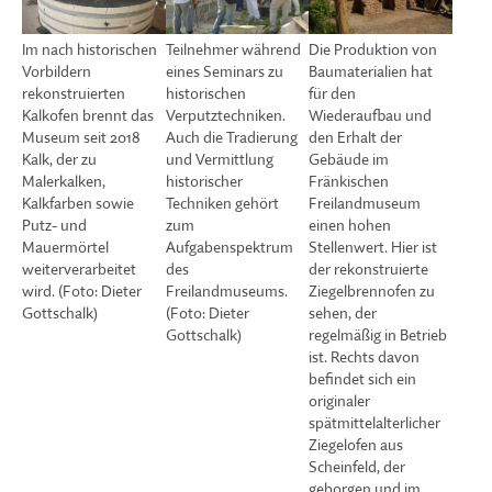
Teilnehmer während
Die Produktion von
Im nach historischen
eines Seminars zu
Baumaterialien hat
Vorbildern
historischen
für den
rekonstruierten
Verputztechniken.
Wiederaufbau und
Kalkofen brennt das
Auch die Tradierung
den Erhalt der
Museum seit 2018
und Vermittlung
Gebäude im
Kalk, der zu
historischer
Fränkischen
Malerkalken,
Techniken gehört
Freilandmuseum
Kalkfarben sowie
zum
einen hohen
Putz- und
Aufgabenspektrum
Stellenwert. Hier ist
Mauermörtel
des
der rekonstruierte
weiterverarbeitet
Freilandmuseums.
Ziegelbrennofen zu
wird. (Foto: Dieter
(Foto: Dieter
sehen, der
Gottschalk)
Gottschalk)
regelmäßig in Betrieb
ist. Rechts davon
befindet sich ein
originaler
spätmittelalterlicher
Ziegelofen aus
Scheinfeld, der
geborgen und im