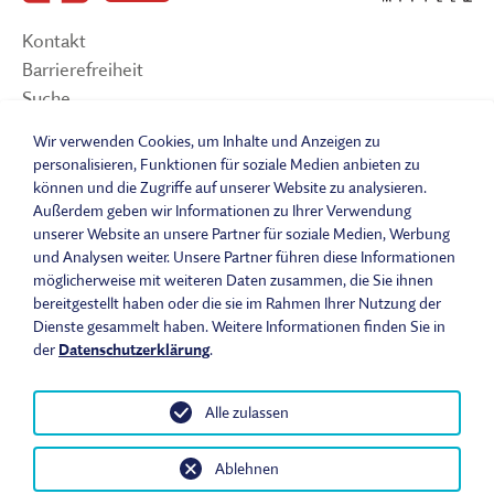
Kontakt
Barrierefreiheit
Suche
Sitemap
Wir verwenden Cookies, um Inhalte und Anzeigen zu
Impressum
personalisieren, Funktionen für soziale Medien anbieten zu
Datenschutzerklärung
können und die Zugriffe auf unserer Website zu analysieren.
Barrierefreiheitserklärung
Außerdem geben wir Informationen zu Ihrer Verwendung
unserer Website an unsere Partner für soziale Medien, Werbung
Leichte Sprache
und Analysen weiter. Unsere Partner führen diese Informationen
Widerrufsbelehrung
möglicherweise mit weiteren Daten zusammen, die Sie ihnen
Vertrag widerrufen
bereitgestellt haben oder die sie im Rahmen Ihrer Nutzung der
AGB
Dienste gesammelt haben. Weitere Informationen finden Sie in
der
Datenschutzerklärung
.
Benutzungsordnung
Alle zulassen
© 2026 Fränkisches Freilandmuseum - Bad Windsheim | Bezirk
Ablehnen
Mittelfranken. Alle Rechte vorbehalten.