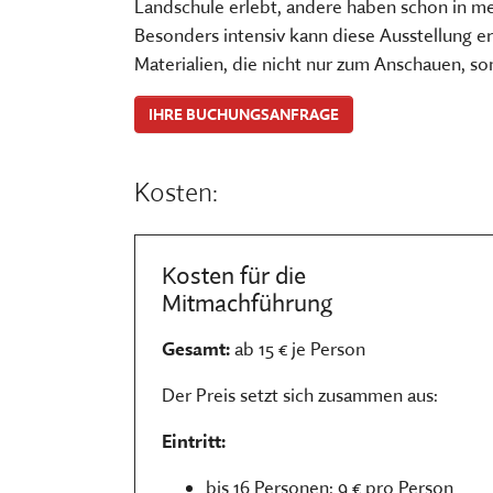
Landschule erlebt, andere haben schon in m
FÜHRUNGEN UND MEHR
PUBLIKATIONEN, BÜCHER & ZEI
PR & ÖFFENTLICHKEITSARBEIT
Besonders intensiv kann diese Ausstellung er
ESSEN, TRINKEN & EINKAUFEN
STORCHENNEST
Materialien, die nicht nur zum Anschauen, so
IHRE BUCHUNGSANFRAGE
Kosten:
Kosten für die
Mitmachführung
Gesamt:
ab 15 € je Person
Der Preis setzt sich zusammen aus:
Eintritt:
bis 16 Personen: 9 € pro Person