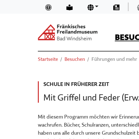
Zum Hauptinhalt springen
|
Inklusion und Barrierefreiheit
Leichte Sprache
Sprachen
Presse
BESU
Suchen
Sie sind hier:
Startseite
Besuchen
Führungen und mehr
ÖFFNUNGSZEITEN & EINTRITTSP
NEUIGKEITEN UND BLOGS
TRÄGER
SUCHEN
ANFAHRT
MUSEUMSKAUFLADEN
TEAM
SCHULE IN FRÜHERER ZEIT
BASIS-INFOS
MUSEUM DIGITAL
MUSEUM KIRCHE IN FRANKEN
Mit Griffel und Feder (Erw.
ORIENTIEREN IM MUSEUM
KURSE
FÖRDERVEREIN
VERANSTALTUNGEN
VORTRÄGE
STELLENANGEBOTE
Mit diesem Programm möchten wir Erinnerunge
wachrufen. Bücher, Schulranzen, unterschie
AUSSTELLUNGEN
THEATER, KINO & KONZERTE
MUSEUMSAUFGABEN
haben uns alle durch unsere Grundschulzeit 