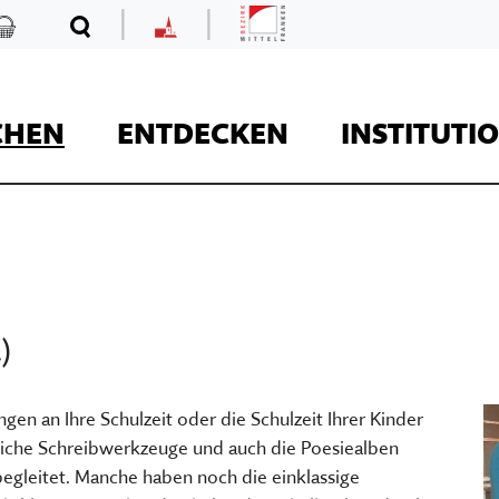
|
|
Mittelfranken
Kaufladen
Suche
MKF
CHEN
ENTDECKEN
INSTITUTI
REISE
)
Kaufladen
n an Ihre Schulzeit oder die Schulzeit Ihrer Kinder
dliche Schreibwerkzeuge und auch die Poesiealben
Museumsaufgaben
begleitet. Manche haben noch die einklassige
Museum Kirche in F
Der Onlineshop des