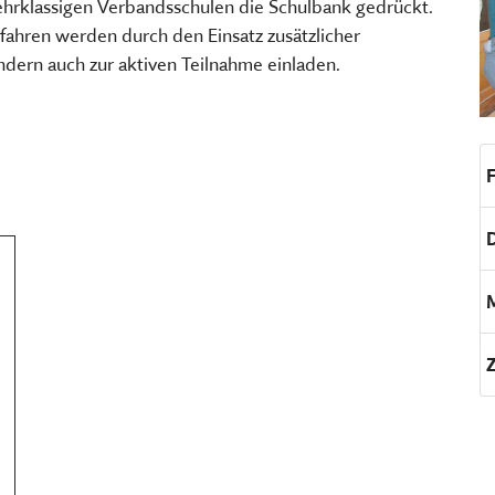
ehrklassigen Verbandsschulen die Schulbank gedrückt.
TSCHRIFTEN
Freilandmuseums
fahren werden durch den Einsatz zusätzlicher
Sammeln, bewahren, fors
Museum im Museum
ndern auch zur aktiven Teilnahme einladen.
vermitteln
HIER KLICKEN
HIER KOMMEN SIE ZUM INT
MEHR ÜBER UNSERE TÄTIGK