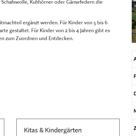
 Schafswolle, Kuhhörner oder Gänsefedern die
TSCHRIFTEN
Freilandmuseums
Sammeln, bewahren, fors
Museum im Museum
vermitteln
machteil ergänzt werden. Für Kinder von 5 bis 6
HIER KLICKEN
te gestaltet. Für Kinder von 2 bis 4 Jahren gibt es
HIER KOMMEN SIE ZUM INT
MEHR ÜBER UNSERE TÄTIGK
den zum Zuordnen und Entdecken.
A
Kitas & Kindergärten