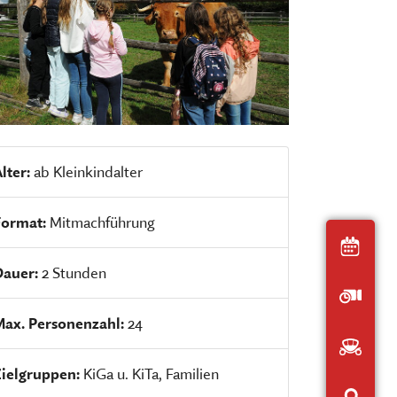
Der interaktive
Museumsplan
chen, ausstellen, bilden und
HIER KLICKEN
ERNERAUFTRITT DES MKFS
EITSBEREICHE
lter:
ab Kleinkindalter
Format:
Mitmachführung
Heut
Dauer:
2 Stunden
Öffnu
Max. Personenzahl:
24
Anfah
Zielgruppen:
KiGa u. KiTa, Familien
Inter