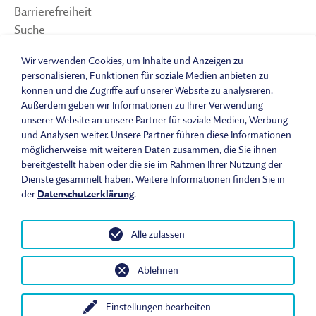
Barrierefreiheit
Suche
Sitemap
Wir verwenden Cookies, um Inhalte und Anzeigen zu
Impressum
personalisieren, Funktionen für soziale Medien anbieten zu
Datenschutzerklärung
können und die Zugriffe auf unserer Website zu analysieren.
Barrierefreiheitserklärung
Außerdem geben wir Informationen zu Ihrer Verwendung
Leichte Sprache
unserer Website an unsere Partner für soziale Medien, Werbung
und Analysen weiter. Unsere Partner führen diese Informationen
Widerrufsbelehrung
möglicherweise mit weiteren Daten zusammen, die Sie ihnen
Vertrag widerrufen
bereitgestellt haben oder die sie im Rahmen Ihrer Nutzung der
AGB
Dienste gesammelt haben. Weitere Informationen finden Sie in
Benutzungsordnung
der
Datenschutzerklärung
.
Alle zulassen
© 2026 Fränkisches Freilandmuseum - Bad Windsheim | Bezirk
Ablehnen
Mittelfranken. Alle Rechte vorbehalten.
Einstellungen bearbeiten
Heute im Museum
Öffnungszeiten & Eintrittspreise
Anfahrt
In