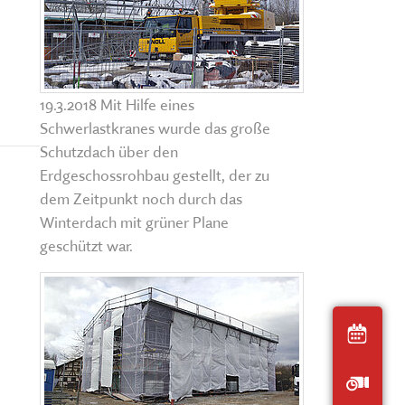
Der interaktive
Museumsplan
chen, ausstellen, bilden und
HIER KLICKEN
ERNERAUFTRITT DES MKFS
19.3.2018 Mit Hilfe eines
EITSBEREICHE
Schwerlastkranes wurde das große
Schutzdach über den
Erdgeschossrohbau gestellt, der zu
dem Zeitpunkt noch durch das
Winterdach mit grüner Plane
geschützt war.
Heut
Öffnu