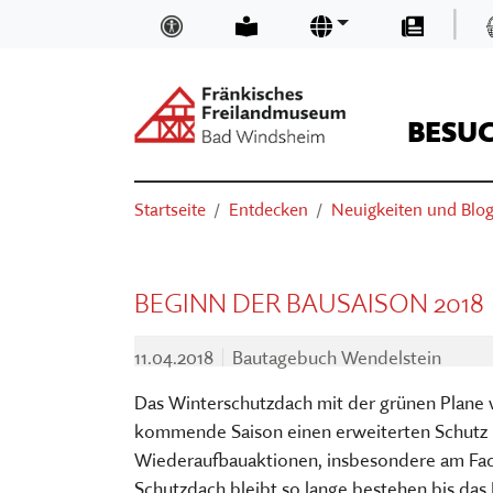
Zum Hauptinhalt springen
|
Inklusion und Barrierefreiheit
Leichte Sprache
Sprachen
Presse
BESU
Suchen
Sie sind hier:
Startseite
Entdecken
Neuigkeiten und Blo
ÖFFNUNGSZEITEN & EINTRITTSP
NEUIGKEITEN UND BLOGS
TRÄGER
SUCHEN
ANFAHRT
MUSEUMSKAUFLADEN
TEAM
BEGINN DER BAUSAISON 2018
BASIS-INFOS
MUSEUM DIGITAL
MUSEUM KIRCHE IN FRANKEN
11.04.2018
Bautagebuch Wendelstein
ORIENTIEREN IM MUSEUM
KURSE
FÖRDERVEREIN
Das Winterschutzdach mit der grünen Plane w
VERANSTALTUNGEN
VORTRÄGE
STELLENANGEBOTE
kommende Saison einen erweiterten Schutz 
AUSSTELLUNGEN
THEATER, KINO & KONZERTE
MUSEUMSAUFGABEN
Wiederaufbauaktionen, insbesondere am Fac
Schutzdach bleibt so lange bestehen bis das