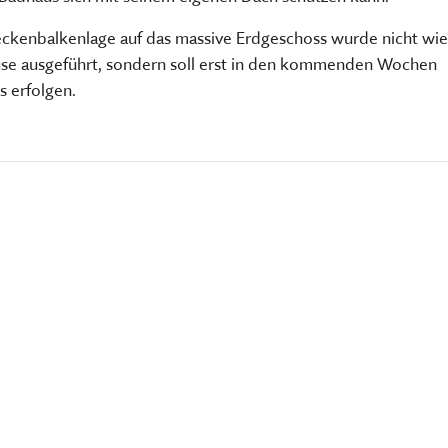
TSCHRIFTEN
Freilandmuseums
Deckenbalkenlage auf das massive Erdgeschoss wurde nicht wie
Sammeln, bewahren, fors
Museum im Museum
vermitteln
use ausgeführt, sondern soll erst in den kommenden Wochen
 erfolgen.
HIER KLICKEN
HIER KOMMEN SIE ZUM INT
MEHR ÜBER UNSERE TÄTIGK