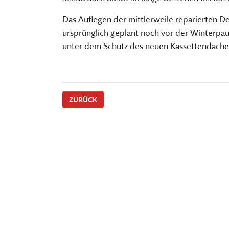
FÜHRUNGEN UND MEHR
PUBLIKATIONEN, BÜCHER & ZEI
PR & ÖFFENTLICHKEITSARBEIT
Das Auflegen der mittlerweile reparierten 
ESSEN, TRINKEN & EINKAUFEN
STORCHENNEST
ursprünglich geplant noch vor der Winterpa
unter dem Schutz des neuen Kassettendaches
ZURÜCK