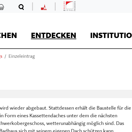
|
|
Mittelfranken
Kaufladen
Suche
MKF
CHEN
ENTDECKEN
INSTITUTI
gs
Einzeleintrag
REISE
ird wieder abgebaut. Stattdessen erhält die Baustelle für die
Kaufladen
in Form eines Kassettendaches unter dem die nächsten
hwerkobergeschoss, wetterunabhängig möglich sind. Das
Museumsaufgaben
Museum Kirche in F
Der Onlineshop des
 Badhaus sich mit seinem eigenen Dach schützen kann.