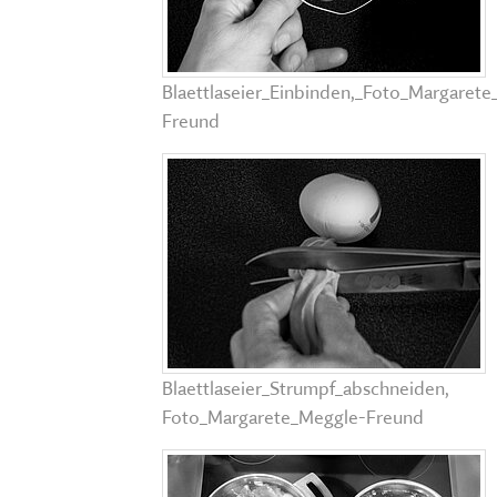
Blaettlaseier_Einbinden,_Foto_Margaret
Freund
Blaettlaseier_Strumpf_abschneiden,
Foto_Margarete_Meggle-Freund