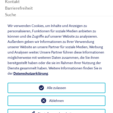
Kontakt
Barrierefreiheit
Suche
Sitemap
Wir verwenden Cookies, um Inhalte und Anzeigen zu
Impressum
personalisieren, Funktionen für soziale Medien anbieten zu
Datenschutzerklärung
können und die Zugriffe auf unserer Website zu analysieren.
Barrierefreiheitserklärung
Außerdem geben wir Informationen zu Ihrer Verwendung
Leichte Sprache
unserer Website an unsere Partner für soziale Medien, Werbung
und Analysen weiter. Unsere Partner führen diese Informationen
Widerrufsbelehrung
möglicherweise mit weiteren Daten zusammen, die Sie ihnen
Vertrag widerrufen
bereitgestellt haben oder die sie im Rahmen Ihrer Nutzung der
AGB
Dienste gesammelt haben. Weitere Informationen finden Sie in
Benutzungsordnung
der
Datenschutzerklärung
.
Alle zulassen
© 2026 Fränkisches Freilandmuseum - Bad Windsheim | Bezirk
Ablehnen
Mittelfranken. Alle Rechte vorbehalten.