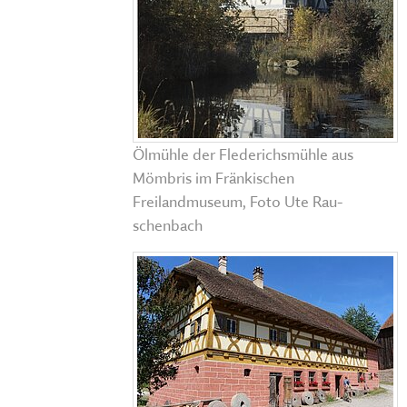
Ölmühle der Flederichsmühle aus
Mömbris im Fränkischen
Freilandmuseum, Foto Ute Rau-
schenbach