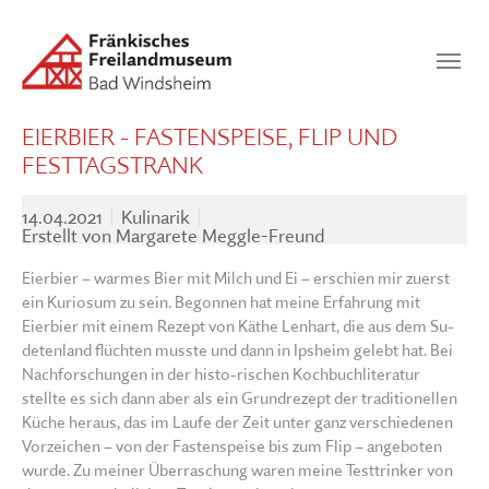
Zum Hauptinhalt springen
Suchen
SUCHEN
EIERBIER - FASTENSPEISE, FLIP UND
FESTTAGSTRANK
14.04.2021
Kulinarik
Erstellt von
Margarete Meggle-Freund
Eierbier – warmes Bier mit Milch und Ei – erschien mir zuerst
ein Kuriosum zu sein. Begonnen hat meine Erfahrung mit
Eierbier mit einem Rezept von Käthe Lenhart, die aus dem Su-
detenland flüchten musste und dann in Ipsheim gelebt hat. Bei
Nachforschungen in der histo-rischen Kochbuchliteratur
stellte es sich dann aber als ein Grundrezept der traditionellen
Küche heraus, das im Laufe der Zeit unter ganz verschiedenen
Vorzeichen – von der Fastenspeise bis zum Flip – angeboten
wurde. Zu meiner Überraschung waren meine Testtrinker von