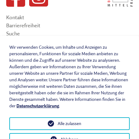
Kontakt
Barrierefreiheit
Suche
Sitemap
Wir verwenden Cookies, um Inhalte und Anzeigen zu
Impressum
personalisieren, Funktionen für soziale Medien anbieten zu
Datenschutzerklärung
können und die Zugriffe auf unserer Website zu analysieren.
Barrierefreiheitserklärung
Außerdem geben wir Informationen zu Ihrer Verwendung
Leichte Sprache
unserer Website an unsere Partner für soziale Medien, Werbung
und Analysen weiter. Unsere Partner führen diese Informationen
Widerrufsbelehrung
möglicherweise mit weiteren Daten zusammen, die Sie ihnen
Vertrag widerrufen
bereitgestellt haben oder die sie im Rahmen Ihrer Nutzung der
AGB
Dienste gesammelt haben. Weitere Informationen finden Sie in
Benutzungsordnung
der
Datenschutzerklärung
.
Alle zulassen
© 2026 Fränkisches Freilandmuseum - Bad Windsheim | Bezirk