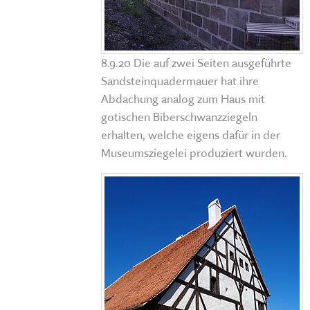
8.9.20 Die auf zwei Seiten ausgeführte
Sandsteinquadermauer hat ihre
Abdachung analog zum Haus mit
gotischen Biberschwanzziegeln
erhalten, welche eigens dafür in der
Museumsziegelei produziert wurden.