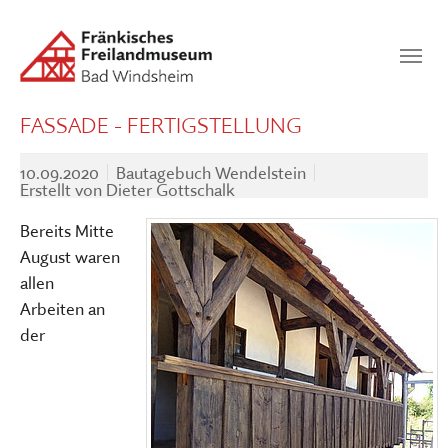
Zum Hauptinhalt springen
Suchen
SUCHEN
FASSADE - FERTIGSTELLUNG
10.09.2020
Bautagebuch Wendelstein
Erstellt von
Dieter Gottschalk
Bereits Mitte
August waren
allen
Arbeiten an
der