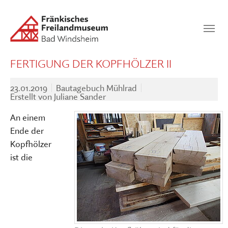
Zum Hauptinhalt springen
Suchen
SUCHEN
FERTIGUNG DER KOPFHÖLZER II
23.01.2019
Bautagebuch Mühlrad
Erstellt von
Juliane Sander
An einem
Ende der
Kopfhölzer
ist die