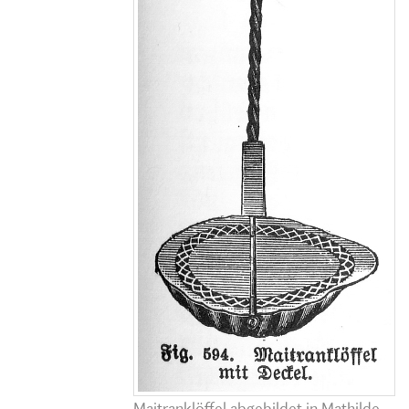
Maitranklöffel abgebildet in Mathilde