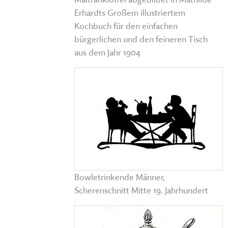
Erhardts Großem illustriertem
Kochbuch für den einfachen
bürgerlichen und den feineren Tisch
aus dem Jahr 1904
Bowletrinkende Männer,
Scherenschnitt Mitte 19. Jahrhundert