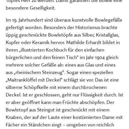
Topfes Herr zu werden. Damit garantiert die Bowle eine
besondere Geselligkeit.
Im 19. Jahrhundert sind überaus kunstvolle Bowlegefäße
gefertigt worden. Besonders der Historismus brachte
üppig geschmückte Bowletöpfe aus Silber, Kristallglas,
Kupfer oder Keramik hervor. Mathilde Erhardt bildet in
ihrem „illustrierten Kochbuch für den einfachen
bürgerlichen und den feinen Tisch“ im Jahr 1904 gleich
mehrere solcher Gefäße ab: eines aus Glas und eines
aus „rheinischem Steinzeug“. Sogar einen speziellen
„Maitranklöffel mit Deckel“ schlägt sie vor. Das ist eine
silberne Schöpfkelle mit einem durchbrochenen
Deckel. Ist er geschlossen, geht nur Flüssigkeit durch. Ist
er aber geöffnet kann man Früchte abschöpfen. Der
Bowletopf aus Steingut ist geschmückt mit einem
Knaben, der auf der Laute einer kostümierten Dame mit
Fächer ein Ständchen singt – umgeben von reichlich