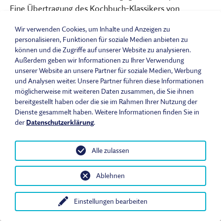
Eine Übertragung des Kochbuch-Klassikers von
Henriette Davidis für Deutsche in Amerika von 1897
Wir verwenden Cookies, um Inhalte und Anzeigen zu
rechnet „eine in dünne Scheiben geschnittene Ananas“
personalisieren, Funktionen für soziale Medien anbieten zu
für 13 Flaschen Wein. Und schließt dann noch eine
können und die Zugriffe auf unserer Website zu analysieren.
Empfehlung zum Einkochen einer eventuell
Außerdem geben wir Informationen zu Ihrer Verwendung
unserer Website an unsere Partner für soziale Medien, Werbung
übrigbleibenden Frucht an. Ananas und Erdbeeren
und Analysen weiter. Unsere Partner führen diese Informationen
wurden beide ab Mitte des 19. Jahrhunderts
möglicherweise mit weiteren Daten zusammen, die Sie ihnen
gewerbsmäßig in größerem Umfang angebaut. Die im
bereitgestellt haben oder die sie im Rahmen Ihrer Nutzung der
18. Jahrhundert schon in der höfischen Orangerie in
Dienste gesammelt haben. Weitere Informationen finden Sie in
der
Datenschutzerklärung
.
Sanssouci gezüchteten Ananas waren unerschwinglicher
Luxus. Im 19. Jahrhundert kultivierten dann auch
Handelsgärtnereien Ananas. Ein Potsdamer Händler
Alle zulassen
bewarb ab 1840 in der Vossischen Zeitung seine
eingekochte Ananas unter anderem für Ananasbowle.
Ablehnen
(Potsdamer Neueste Nachrichten vom 09.07.2015,
online) Teuer blieben eingemachte Ananas aber
Einstellungen bearbeiten
Heute im Museum
Öffnungszeiten & Eintrittspreise
Anfahrt
In
weiterhin. Noch in den Fünfzigerjahren war Ananas aus