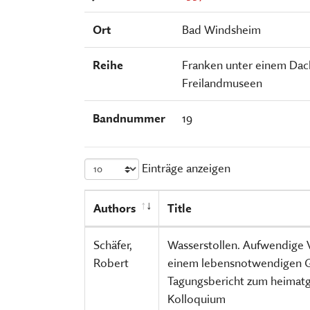
FÜHRUNGEN UND MEHR
PUBLIKATIONEN, BÜCHER & ZEI
PR & ÖFFENTLICHKEITSARBEIT
Ort
Bad Windsheim
ESSEN, TRINKEN & EINKAUFEN
STORCHENNEST
Reihe
Franken unter einem Dach.
Freilandmuseen
Bandnummer
19
Einträge anzeigen
Authors
Title
Schäfer,
Wasserstollen. Aufwendige 
Robert
einem lebensnotwendigen G
Tagungsbericht zum heimatg
Kolloquium