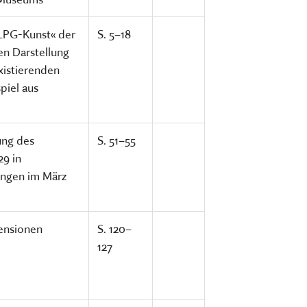
»LPG-Kunst« der
S. 5–18
en Darstellung
xistierenden
piel aus
ung des
S. 51–55
9 in
ingen im März
ensionen
S. 120–
127