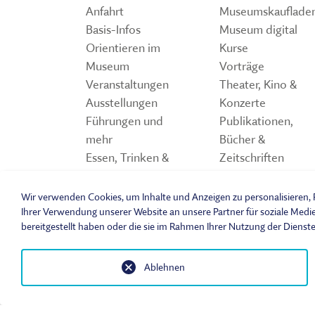
Anfahrt
Museumskauflade
Basis-Infos
Museum digital
Orientieren im
Kurse
Museum
Vorträge
Veranstaltungen
Theater, Kino &
Ausstellungen
Konzerte
Führungen und
Publikationen,
mehr
Bücher &
Essen, Trinken &
Zeitschriften
Einkaufen
Storchennest
Spiele und Quiz z
Wir verwenden Cookies, um Inhalte und Anzeigen zu personalisieren, F
Freilandmuseum
Ihrer Verwendung unserer Website an unsere Partner für soziale Medi
bereitgestellt haben oder die sie im Rahmen Ihrer Nutzung der Dienst
Ablehnen