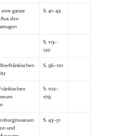
m eine ganze
S. 41–42
. Aus den
nzeugen
S. 113–
120
Oberfränkischen
S. 96–101
itz
Fränkischen
S. 102–
useum
109
im
chenburgmuseum
S. 43–51
ion und
u-Museums