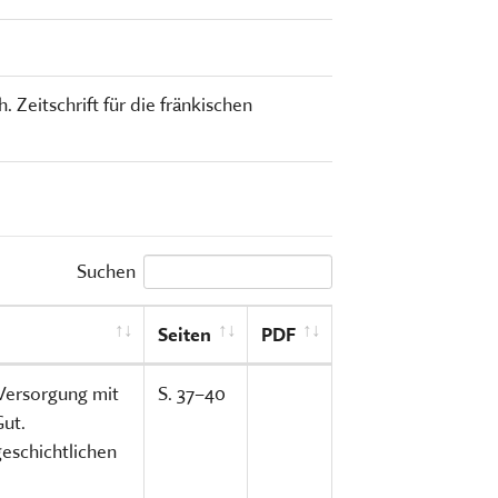
(CURRENT)
TSCHRIFTEN
Freilandmuseums
Sammeln, bewahren, fors
Museum im Museum
vermitteln
 Zeitschrift für die fränkischen
HIER KLICKEN
HIER KOMMEN SIE ZUM INT
MEHR ÜBER UNSERE TÄTIGK
Suchen
Seiten
PDF
Versorgung mit
S. 37–40
ut.
eschichtlichen