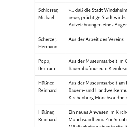
Schlosser,
»... daß die Stadt Windshei
Michael
neue, prächtige Stadt wird«
Aufzeichnungen eines Auge
Scherzer,
Aus der Arbeit des Vereins
Hermann
Popp,
Aus der Museumsarbeit im 
Bertram
Bauernhofmuseum Kleinlosn
Hüßner,
Aus der Museumsarbeit am 
Reinhard
Bauern- und Handwerkerm
Kirchenburg Mönchsondhe
Hüßner,
Ein neues Anwesen im Kir
Reinhard
Mönchsondheim. Zur Situat
Möglichkeiten eines in sit