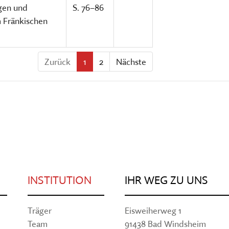
ngen und
S. 76–86
 Fränkischen
Zurück
1
2
Nächste
INSTITUTION
IHR WEG ZU UNS
Träger
Eisweiherweg 1
Team
91438 Bad Windsheim