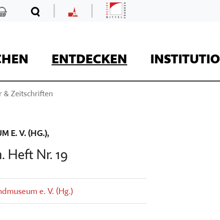
|
|
Mittelfranken
Kaufladen
Suche
MKF
CHEN
ENTDECKEN
INSTITUTI
 & Zeitschriften
REISE
E. V. (HG.),
 Heft Nr. 19
Kaufladen
andmuseum e. V. (Hg.)
Museumsaufgaben
Museum Kirche in F
Der Onlineshop des