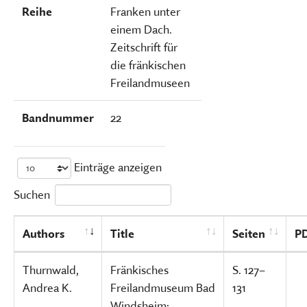
Reihe
Franken unter
einem Dach.
Zeitschrift für
die fränkischen
Freilandmuseen
Bandnummer
22
Einträge anzeigen
Suchen
Authors
Title
Seiten
P
Thurnwald,
Fränkisches
S. 127–
Andrea K.
Freilandmuseum Bad
131
Windsheim: