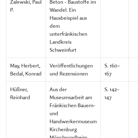
Zalewski, Paul
Beton - Baustoffe im
P.
Wandel. Ein
Hausbeispiel aus
dem
unterfränkischen
Landkreis
Schweinfurt
May, Herbert,
Veröffentlichungen
S. 160–
Bedal, Konrad
und Rezensionen
167
Hüßner,
Aus der
S. 142–
Reinhard
Museumsarbeit am
147
Fränkischen Bauern-
und
Handwerkermuseum
Kirchenburg
Mönchsondheim