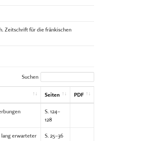
(CURRENT)
TSCHRIFTEN
Freilandmuseums
Sammeln, bewahren, fors
Museum im Museum
vermitteln
 Zeitschrift für die fränkischen
HIER KLICKEN
HIER KOMMEN SIE ZUM INT
MEHR ÜBER UNSERE TÄTIGK
Suchen
Seiten
PDF
erbungen
S. 124–
128
 lang erwarteter
S. 25–36