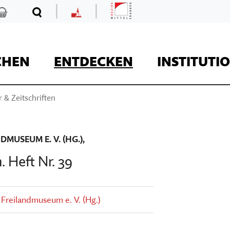
|
|
Mittelfranken
Kaufladen
Suche
MKF
CHEN
ENTDECKEN
INSTITUTI
 & Zeitschriften
REISE
MUSEUM E. V. (HG.),
 Heft Nr. 39
Kaufladen
 Freilandmuseum e. V. (Hg.)
Museumsaufgaben
Museum Kirche in F
Der Onlineshop des