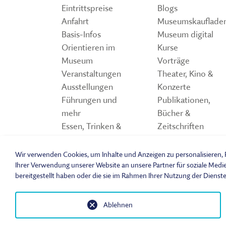
Eintrittspreise
Blogs
Anfahrt
Museumskauflade
Basis-Infos
Museum digital
Orientieren im
Kurse
Museum
Vorträge
Veranstaltungen
Theater, Kino &
Ausstellungen
Konzerte
Führungen und
Publikationen,
mehr
Bücher &
Essen, Trinken &
Zeitschriften
Einkaufen
Storchennest
Spiele und Quiz z
Wir verwenden Cookies, um Inhalte und Anzeigen zu personalisieren, F
Freilandmuseum
Ihrer Verwendung unserer Website an unsere Partner für soziale Medi
bereitgestellt haben oder die sie im Rahmen Ihrer Nutzung der Dienst
Ablehnen