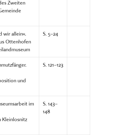
des Zweiten
 Gemeinde
 wir allein«.
S. 5–24
aus Ottenhofen
reilandmuseum
hmutzfänger.
S. 121–123
position und
useumsarbeit im
S. 143–
148
Kleinlosnitz