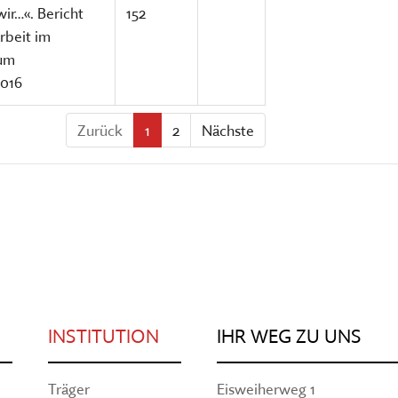
ir…«. Bericht
152
rbeit im
um
016
Zurück
1
2
Nächste
INSTITUTION
IHR WEG ZU UNS
Träger
Eisweiherweg 1