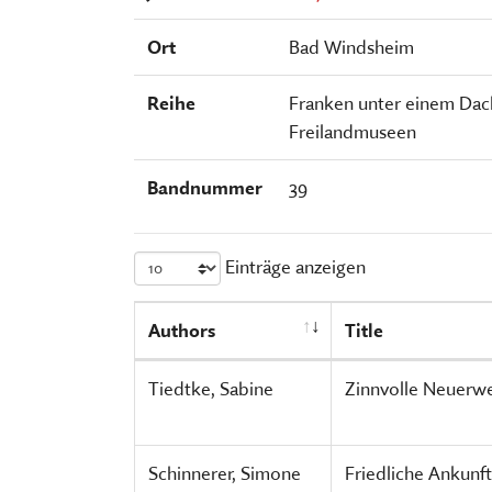
FÜHRUNGEN UND MEHR
PUBLIKATIONEN, BÜCHER & ZEI
PR & ÖFFENTLICHKEITSARBEIT
Ort
Bad Windsheim
ESSEN, TRINKEN & EINKAUFEN
STORCHENNEST
Reihe
Franken unter einem Dach.
Freilandmuseen
Bandnummer
39
Einträge anzeigen
Authors
Title
Tiedtke, Sabine
Zinnvolle Neuerw
Schinnerer, Simone
Friedliche Ankunft