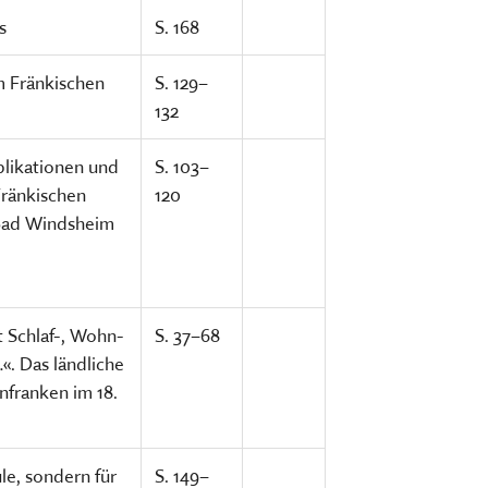
s
S. 168
m Fränkischen
S. 129–
132
blikationen und
S. 103–
Fränkischen
120
Bad Windsheim
t Schlaf-, Wohn-
S. 37–68
«. Das ländliche
nfranken im 18.
ule, sondern für
S. 149–