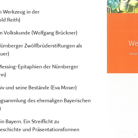
(CURRENT)
TSCHRIFTEN
Freilandmuseums
 Werkzeug in der
Sammeln, bewahren, fors
Museum im Museum
vermitteln
ld Reith)
HIER KLICKEN
HIER KOMMEN SIE ZUM INT
gen Volkskunde (Wolfgang Brückner)
MEHR ÜBER UNSERE TÄTIGK
ürnberger Zwölfbrüderstiftungen als
uer)
essing-Epitaphien der Nürnberger
hn)
iv und seine Bestände (Eva Moser)
zeugsammlung des ehemaligen Bayerischen
)
Bayern. Ein Streiflicht zu
schichte und Präsentationsformen