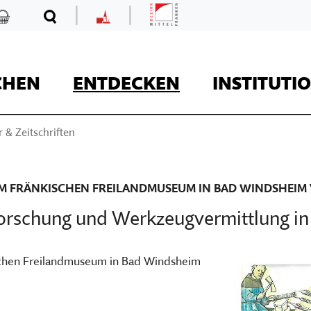
|
|
Mittelfranken
Kaufladen
Suche
MKF
CHEN
ENTDECKEN
INSTITUTI
 & Zeitschriften
REISE
 FRÄNKISCHEN FREILANDMUSEUM IN BAD WINDSHEIM VOM 
rschung und Werkzeugvermittlung in
Kaufladen
schen Freilandmuseum in Bad Windsheim
Museumsaufgaben
Museum Kirche in F
Der Onlineshop des