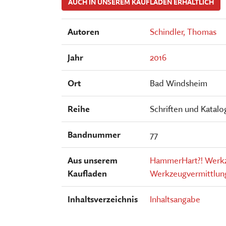
AUCH IN UNSEREM KAUFLADEN ERHÄLTLICH
Autoren
Schindler, Thomas
Jahr
2016
Ort
Bad Windsheim
Reihe
Schriften und Katal
Bandnummer
77
Aus unserem
HammerHart?! Werk
Kaufladen
Werkzeugvermittlung 
Inhaltsverzeichnis
Inhaltsangabe