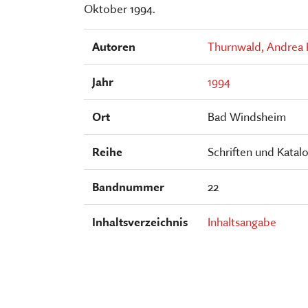
FÜHRUNGEN UND MEHR
PUBLIKATIONEN, BÜCHER & ZEI
PR & ÖFFENTLICHKEITSARBEIT
Oktober 1994.
ESSEN, TRINKEN & EINKAUFEN
STORCHENNEST
Autoren
Thurnwald, Andrea 
Jahr
1994
Ort
Bad Windsheim
Reihe
Schriften und Kata
Bandnummer
22
Inhaltsverzeichnis
Inhaltsangabe