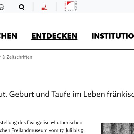
|
|
Mittelfranken
Kaufladen
Suche
MKF
CHEN
ENTDECKEN
INSTITUTI
 & Zeitschriften
REISE
aut. Geburt und Taufe im Leben fränkis
Kaufladen
stellung des Evangelisch-Lutherischen
Museumsaufgaben
Museum Kirche in F
hen Freilandmuseum vom 17. Juli bis 9.
Der Onlineshop des