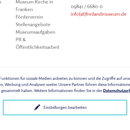
n
Museum Kirche in
09841 / 6680-0
Franken
info(at)freilandmuseum.de
Förderverein
Stellenangebote
Museumsaufgaben
PR &
Öffentlichkeitsarbeit
um
unktionen für soziale Medien anbieten zu können und die Zugriffe auf un
en, Werbung und Analysen weiter. Unsere Partner führen diese Informatio
e gesammelt haben. Weitere Informationen finden Sie in der
Datenschutzer
Einstellungen bearbeiten
isches Freilandmuseum - Bad Windsheim | Bezirk Mittelfranken. Alle Rechte