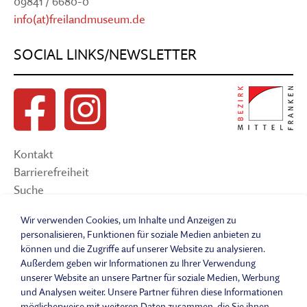
09841 / 6680-0
info(at)freilandmuseum.de
SOCIAL LINKS/NEWSLETTER
Kontakt
Barrierefreiheit
Suche
Sitemap
Wir verwenden Cookies, um Inhalte und Anzeigen zu
Impressum
personalisieren, Funktionen für soziale Medien anbieten zu
Datenschutzerklärung
können und die Zugriffe auf unserer Website zu analysieren.
Barrierefreiheitserklärung
Außerdem geben wir Informationen zu Ihrer Verwendung
Leichte Sprache
unserer Website an unsere Partner für soziale Medien, Werbung
und Analysen weiter. Unsere Partner führen diese Informationen
Widerrufsbelehrung
möglicherweise mit weiteren Daten zusammen, die Sie ihnen