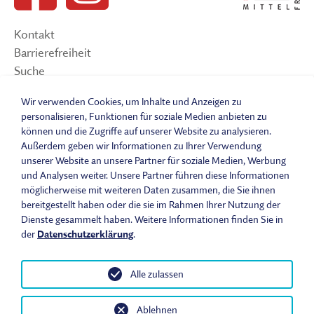
Kontakt
Barrierefreiheit
Suche
Sitemap
Wir verwenden Cookies, um Inhalte und Anzeigen zu
Impressum
personalisieren, Funktionen für soziale Medien anbieten zu
Datenschutzerklärung
können und die Zugriffe auf unserer Website zu analysieren.
Barrierefreiheitserklärung
Außerdem geben wir Informationen zu Ihrer Verwendung
Leichte Sprache
unserer Website an unsere Partner für soziale Medien, Werbung
und Analysen weiter. Unsere Partner führen diese Informationen
Widerrufsbelehrung
möglicherweise mit weiteren Daten zusammen, die Sie ihnen
Vertrag widerrufen
bereitgestellt haben oder die sie im Rahmen Ihrer Nutzung der
AGB
Dienste gesammelt haben. Weitere Informationen finden Sie in
Benutzungsordnung
der
Datenschutzerklärung
.
Alle zulassen
© 2026 Fränkisches Freilandmuseum - Bad Windsheim | Bezirk
Ablehnen