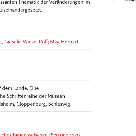
eressanten Thematik der Veränderungen im
useinandergesetzt.
, Giesela
;
Wiese, Rolf
;
May, Herbert
f dem Lande. Eine
che Schriftenreihe der Museen
dsheim, Cloppenburg, Schleswig
dliches Bauen zwischen 1870 und 1930