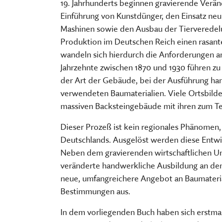
19. Jahrhunderts beginnen gravierende Verä
FÜHRUNGEN UND MEHR
PUBLIKATIONEN, BÜCHER & ZEI
PR & ÖFFENTLICHKEITSARBEIT
Einführung von Kunstdünger, den Einsatz neu 
ESSEN, TRINKEN & EINKAUFEN
STORCHENNEST
Mashinen sowie den Ausbau der Tierveredelu
Produktion im Deutschen Reich einen rasant
wandeln sich hierdurch die Anforderungen a
Jahrzehnte zwischen 1870 und 1930 führen z
der Art der Gebäude, bei der Ausführung han
verwendeten Baumaterialien. Viele Ortsbilde
massiven Backsteingebäude mit ihren zum Tei
Dieser Prozeß ist kein regionales Phänomen, 
Deutschlands. Ausgelöst werden diese Entwic
Neben dem gravierenden wirtschaftlichen U
veränderte handwerkliche Ausbildung an de
neue, umfangreichere Angebot an Baumateria
Bestimmungen aus.
In dem vorliegenden Buch haben sich erstmal