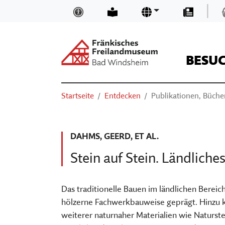
Zum Hauptinhalt springen
|
Inklusion und Barrierefreiheit
Leichte Sprache
Sprachen
Presse
BESU
Suchen
Sie sind hier:
Startseite
Entdecken
Publikationen, Bücher
ÖFFNUNGSZEITEN & EINTRITTSP
NEUIGKEITEN UND BLOGS
TRÄGER
SUCHEN
ANFAHRT
MUSEUMSKAUFLADEN
TEAM
DAHMS, GEERD, ET AL.
BASIS-INFOS
MUSEUM DIGITAL
MUSEUM KIRCHE IN FRANKEN
Stein auf Stein. Ländlich
ORIENTIEREN IM MUSEUM
KURSE
FÖRDERVEREIN
VERANSTALTUNGEN
VORTRÄGE
STELLENANGEBOTE
Das traditionelle Bauen im ländlichen Bereic
hölzerne Fachwerkbauweise geprägt. Hinz
AUSSTELLUNGEN
THEATER, KINO & KONZERTE
MUSEUMSAUFGABEN
weiterer naturnaher Materialien wie Naturste