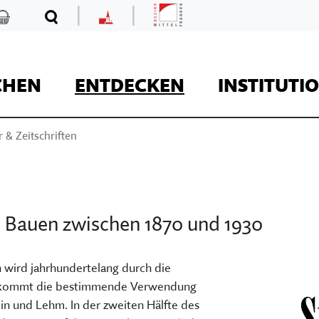
|
|
Mittelfranken
Kaufladen
Suche
MKF
CHEN
ENTDECKEN
INSTITUTI
 & Zeitschriften
REISE
es Bauen zwischen 1870 und 1930
Kaufladen
h wird jahrhundertelang durch die
u kommt die bestimmende Verwendung
Museumsaufgaben
in und Lehm. In der zweiten Hälfte des
Museum Kirche in F
Der Onlineshop des