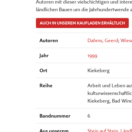
Autoren mit dieser vielschichtigen und int
ländlichen Bauen um die Jahrhundertwende a
AUCH IN UNSEREM KAUFLADEN ERHÄLTLICH
Autoren
Dahms, Geerd
;
Wiese
Jahr
1999
Ort
Kiekeberg
Reihe
Arbeit und Leben au
kulturwissenschaftli
Kiekeberg, Bad Win
Bandnummer
6
Aus unserem
Stein auf Stein. Län