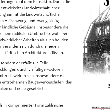
(CURRENT)
nderungen auf dem Bausektor. Durch die
TSCHRIFTEN
Freilandmuseums
entwickelter landwirtschaftlicher
Sammeln, bewahren, fors
Museum im Museum
ng nimmt die landwirtschaftliche
vermitteln
en Aufschwung, und zwangsläufig
HIER KLICKEN
HIER KOMMEN SIE ZUM INT
n ländliche Gebäude. Insbesondere die
MEHR ÜBER UNSERE TÄTIGK
u einem radikalen Umbruch sowohl bei
dwerklicher Arbeiten als auch bei den
r verändern sich durch die neuen
l städtischen Architektureinflüssen.
sondern er erfaßt alle Teile
klungen durch vielfältige Faktoren.
mbruch wirken sich insbesondere die
n entstehenden Baugewerkeschulen, das
lien und neue gesetzliche
s in komprimierter Form zahlreiche