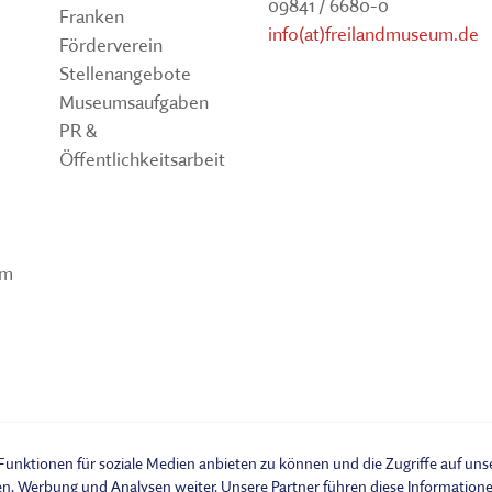
09841 / 6680-0
TSCHRIFTEN
Freilandmuseums
Franken
info(at)freilandmuseum.de
Sammeln, bewahren, fors
Förderverein
Museum im Museum
vermitteln
Stellenangebote
Museumsaufgaben
HIER KLICKEN
HIER KOMMEN SIE ZUM INT
PR &
MEHR ÜBER UNSERE TÄTIGK
Öffentlichkeitsarbeit
um
unktionen für soziale Medien anbieten zu können und die Zugriffe auf un
isches Freilandmuseum - Bad Windsheim | Bezirk Mittelfranken. Alle Rechte
en, Werbung und Analysen weiter. Unsere Partner führen diese Informatio