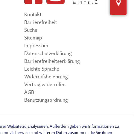
Inter
Der interaktive
Museumsplan
chen, ausstellen, bilden und
Kontakt
Barrierefreiheit
HIER KLICKEN
Suche
ERNERAUFTRITT DES MKFS
EITSBEREICHE
Sitemap
Impressum
Datenschutzerklärung
Barrierefreiheitserklärung
Leichte Sprache
Widerrufsbelehrung
Vertrag widerrufen
AGB
Benutzungsordnung
serer Website zu analysieren. Außerdem geben wir Informationen zu
 vorbehalten.
nen möglicherweise mit weiteren Daten zusammen, die Sie ihnen