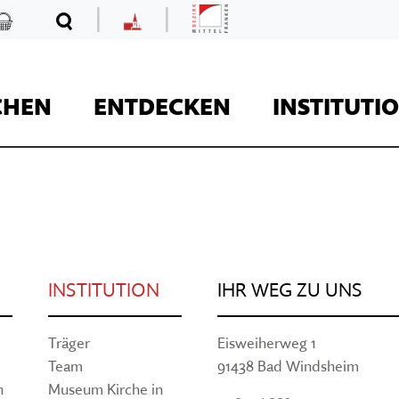
|
|
Mittelfranken
Kaufladen
Suche
MKF
CHEN
ENTDECKEN
INSTITUTI
REISE
INSTITUTION
IHR WEG ZU UNS
Kaufladen
Träger
Eisweiherweg 1
Team
91438 Bad Windsheim
Museumsaufgaben
Museum Kirche in F
Der Onlineshop des
n
Museum Kirche in