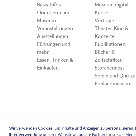
FÜHRUNGEN UND MEHR
PUBLIKATIONEN, BÜCHER & ZEI
PR & ÖFFENTLICHKEITSARBEIT
Basis-Infos
Museum digital
Orientieren im
Kurse
ESSEN, TRINKEN & EINKAUFEN
STORCHENNEST
Museum
Vorträge
Veranstaltungen
Theater, Kino &
Ausstellungen
Konzerte
Führungen und
Publikationen,
mehr
Bücher &
Essen, Trinken &
Zeitschriften
Einkaufen
Storchennest
Spiele und Quiz z
Freilandmuseum
Wir verwenden Cookies, um Inhalte und Anzeigen zu personalisieren, F
© 2026 Fränk
Ihrer Verwendung unserer Website an unsere Partner für soziale Medi