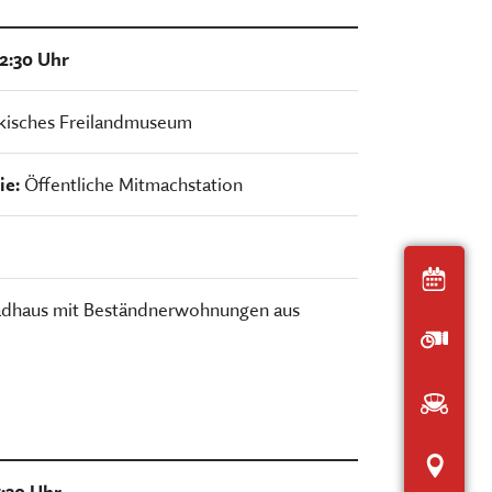
12:30 Uhr
kisches Freilandmuseum
ie:
Öffentliche Mitmachstation
Heut
dhaus mit Beständnerwohnungen aus
Öffnu
Anfah
Inter
5:30 Uhr