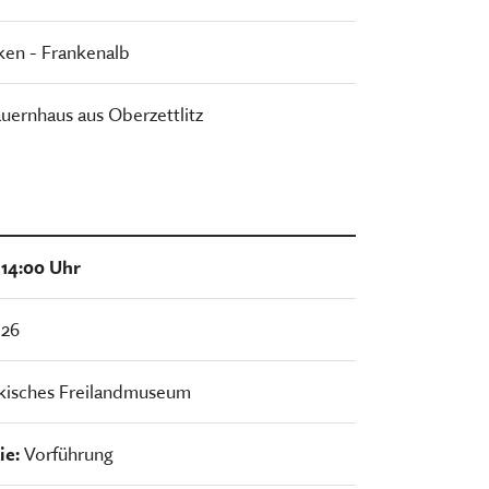
ken - Frankenalb
uernhaus aus Oberzettlitz
 14:00 Uhr
026
kisches Freilandmuseum
ie:
Vorführung