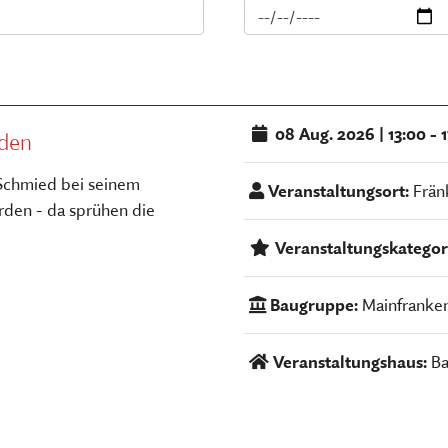
TSCHRIFTEN
Freilandmuseums
Sammeln, bewahren, fors
Museum im Museum
vermitteln
HIER KLICKEN
HIER KOMMEN SIE ZUM INT
MEHR ÜBER UNSERE TÄTIGK
08
Aug. 2026
|
13:00 - 
den
Schmied bei seinem
Veranstaltungsort:
Frän
rden - da sprühen die
Veranstaltungskategor
Baugruppe:
Mainfranke
Veranstaltungshaus:
Ba