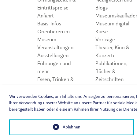
Eintrittspreise
Blogs
Anfahrt
Museumskauflade
Basis-Infos
Museum digital
Orientieren im
Kurse
Museum
Vorträge
Veranstaltungen
Theater, Kino &
Ausstellungen
Konzerte
Führungen und
Publikationen,
mehr
Bücher &
Essen, Trinken &
Zeitschriften
Einkaufen
Storchennest
Spiele und Quiz z
Wir verwenden Cookies, um Inhalte und Anzeigen zu personalisieren, F
Freilandmuseum
Ihrer Verwendung unserer Website an unsere Partner für soziale Medi
bereitgestellt haben oder die sie im Rahmen Ihrer Nutzung der Dienst
Ablehnen