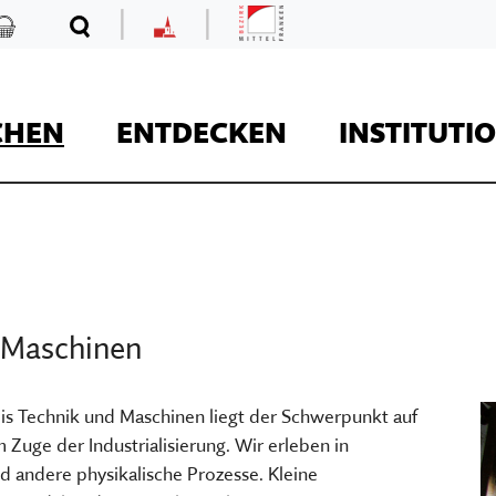
|
|
Mittelfranken
Kaufladen
Suche
MKF
CHEN
ENTDECKEN
INSTITUTI
REISE
 Maschinen
Kaufladen
 Technik und Maschinen liegt der Schwerpunkt auf
Zuge der Industrialisierung. Wir erleben in
Museumsaufgaben
 andere physikalische Prozesse. Kleine
Museum Kirche in F
Der Onlineshop des