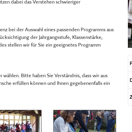
tzen dabei das Verstehen schwieriger
TSCHRIFTEN
Freilandmuseums
Sammeln, bewahren, fors
Museum im Museum
vermitteln
HIER KLICKEN
tenz bei der Auswahl eines passenden Programms aus
HIER KOMMEN SIE ZUM INT
MEHR ÜBER UNSERE TÄTIGK
ksichtigung der Jahrgangsstufe, Klassenstärke,
des stellen wir für Sie ein geeignetes Programm
ählen. Bitte haben Sie Verständnis, dass wir aus
sche erfüllen können und Ihnen gegebenenfalls ein