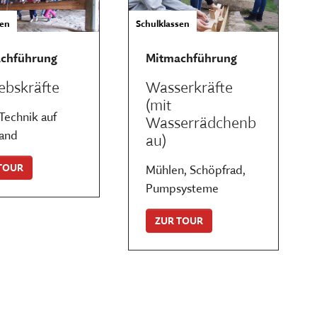
sen
Schulklassen
chführung
Mitmachführung
ebskräfte
Wasserkräfte
(mit
Technik auf
Wasserrädchenb
and
au)
TOUR
Mühlen, Schöpfrad,
Pumpsysteme
ZUR TOUR