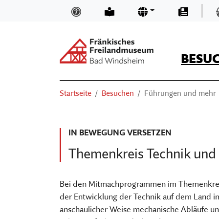
Zum Hauptinhalt springen
|
Inklusion und Barrierefreiheit
Leichte Sprache
Sprachen
Presse
BESU
Suchen
Sie sind hier:
Startseite
Besuchen
Führungen und mehr
ÖFFNUNGSZEITEN & EINTRITTSP
NEUIGKEITEN UND BLOGS
TRÄGER
SUCHEN
ANFAHRT
MUSEUMSKAUFLADEN
TEAM
IN BEWEGUNG VERSETZEN
BASIS-INFOS
MUSEUM DIGITAL
MUSEUM KIRCHE IN FRANKEN
Themenkreis Technik und
ORIENTIEREN IM MUSEUM
KURSE
FÖRDERVEREIN
VERANSTALTUNGEN
VORTRÄGE
STELLENANGEBOTE
Bei den Mitmachprogrammen im Themenkreis
der Entwicklung der Technik auf dem Land im 
AUSSTELLUNGEN
THEATER, KINO & KONZERTE
MUSEUMSAUFGABEN
anschaulicher Weise mechanische Abläufe und