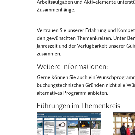
Arbeitsaufgaben und Aktivelemente unterstü
FÜHRUNGEN UND MEHR
PUBLIKATIONEN, BÜCHER & ZEI
PR & ÖFFENTLICHKEITSARBEIT
Zusammenhänge.
ESSEN, TRINKEN & EINKAUFEN
STORCHENNEST
Vertrauen Sie unserer Erfahrung und Kompe
den gewünschten Themenkreisen: Unter Berüc
Jahreszeit und der Verfügbarkeit unserer Gui
zusammen.
Weitere Informationen:
Gerne können Sie auch ein Wunschprogramm w
buchungstechnischen Gründen nicht alle Wün
alternatives Programm anbieten.
Führungen im Themenkreis