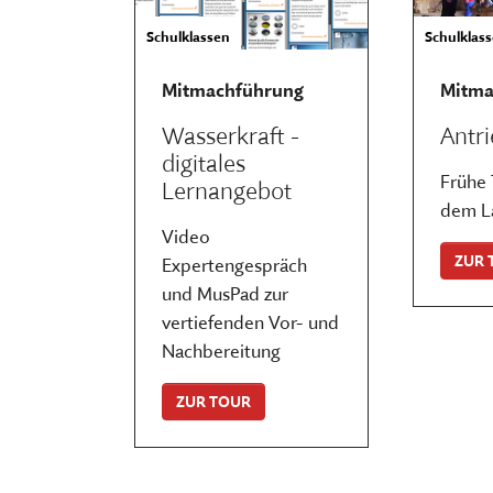
Schulklassen
Schulklas
Mitmachführung
Mitma
Wasserkraft -
Antri
digitales
Frühe 
Lernangebot
dem L
Video
ZUR 
Expertengespräch
und MusPad zur
vertiefenden Vor- und
Nachbereitung
ZUR TOUR