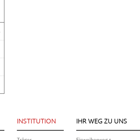
G
INSTITUTION
IHR WEG ZU UNS
Träger
Eisweiherweg 1